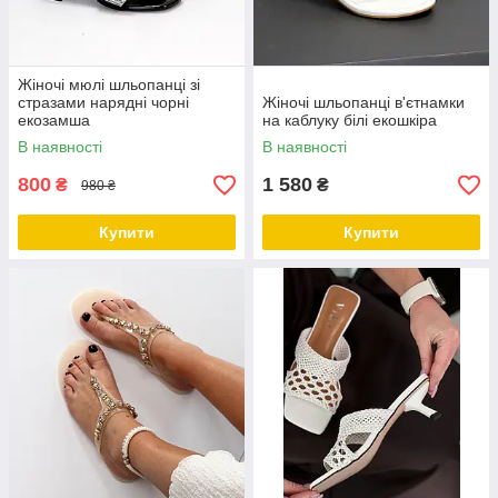
Жіночі мюлі шльопанці зі
стразами нарядні чорні
Жіночі шльопанці в'єтнамки
екозамша
на каблуку білі екошкіра
В наявності
В наявності
800
1 580
₴
₴
980 ₴
Купити
Купити