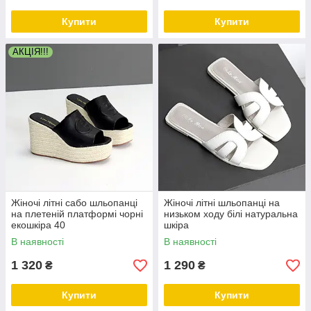
Купити
Купити
АКЦІЯ!!!
Жіночі літні сабо шльопанці
Жіночі літні шльопанці на
на плетеній платформі чорні
низьком ходу білі натуральна
екошкіра 40
шкіра
В наявності
В наявності
1 320
1 290
₴
₴
Купити
Купити