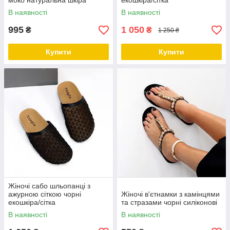
моко натуральна шкіра
екошкіра/сітка
В наявності
В наявності
995
1 050
₴
₴
1 250 ₴
Купити
Купити
Жіночі сабо шльопанці з
ажурною сіткою чорні
Жіночі в'єтнамки з камінцями
екошкіра/сітка
та стразами чорні силіконові
В наявності
В наявності