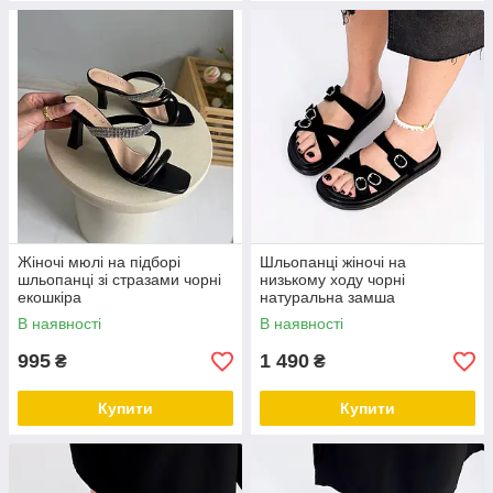
Жіночі мюлі на підборі
Шльопанці жіночі на
шльопанці зі стразами чорні
низькому ходу чорні
екошкіра
натуральна замша
В наявності
В наявності
995
1 490
₴
₴
Купити
Купити