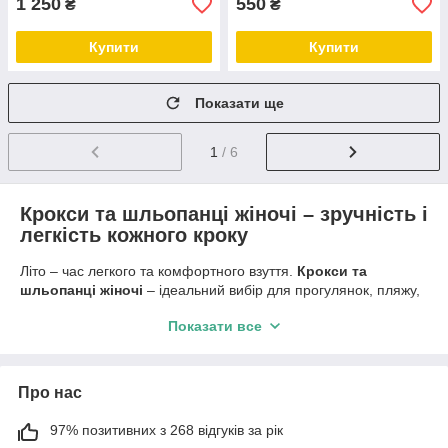
1 250
550
₴
₴
Купити
Купити
Показати ще
1
/ 6
Крокси та шльопанці жіночі – зручність і
легкість кожного кроку
Літо – час легкого та комфортного взуття.
Крокси та
шльопанці жіночі
– ідеальний вибір для прогулянок, пляжу,
відпочинку біля басейну чи подорожей. У інтернет-магазині
Показати все
Seveni ви можете
купити крокси та шльопанці онлайн
з
доставкою по всій Україні, обираючи з безлічі кольорів,
дизайнів і розмірів.
Про нас
Жіночі крокси – практичність і комфорт
97% позитивних з 268 відгуків за рік
Крокси вже стали класикою літнього гардеробу. Легкі, м’які та