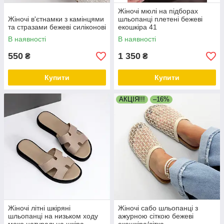
Жіночі мюлі на підборах
Жіночі в'єтнамки з камінцями
шльопанці плетені бежеві
та стразами бежеві силіконові
екошкіра 41
В наявності
В наявності
550
1 350
₴
₴
Купити
Купити
АКЦІЯ!!!
–16%
Жіночі літні шкіряні
Жіночі сабо шльопанці з
шльопанці на низьком ходу
ажурною сіткою бежеві