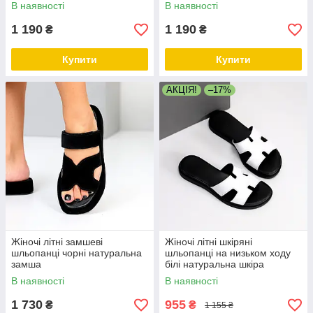
В наявності
В наявності
1 190
1 190
₴
₴
Купити
Купити
АКЦІЯ!
–17%
Жіночі літні замшеві
Жіночі літні шкіряні
шльопанці чорні натуральна
шльопанці на низьком ходу
замша
білі натуральна шкіра
В наявності
В наявності
1 730
955
₴
₴
1 155 ₴