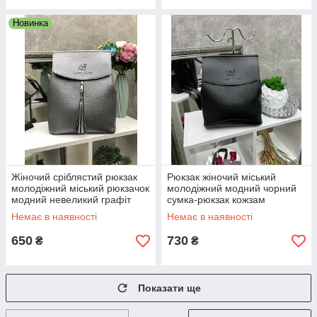
Новинка
Жіночий сріблястий рюкзак
Рюкзак жіночий міський
молодіжний міський рюкзачок
молодіжний модний чорний
модний невеликий графіт
сумка-рюкзак кожзам
кожзам
Немає в наявності
Немає в наявності
650
730
₴
₴
Показати ще