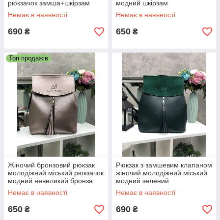
рюкзачок замша+шкірзам
модний шкірзам
Немає в наявності
Немає в наявності
690
650
₴
₴
Топ продажів
Жіночий бронзовий рюкзак
Рюкзак з замшевим клапаном
молодіжний міський рюкзачок
жіночий молодіжний міський
модний невеликий бронза
модний зелений
кожзам
замша+шкірзам
Немає в наявності
Немає в наявності
650
690
₴
₴