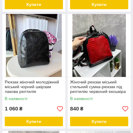
Купити
Купити
Рюкзак жіночий молодіжний
Жіночий рюкзак міський
міський чорний шкірзам
стильний сумка-рюкзак під
лакова рептилія
рептилію червоний екошкіра
В наявності
В наявності
1 060
840
₴
₴
Купити
Купити