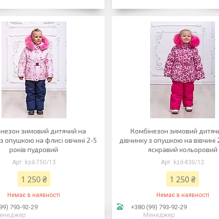
незон зимовий дитячий на
Комбінезон зимовий дитяч
 з опушкою на флисі овчині 2-5
дівчинку з опушкою на вівчині 
років пудровий
яскравий кольоровий
kzd-750/13
kzd-830/12
1 250 ₴
1 250 ₴
Немає в наявності
Немає в наявності
99) 793-92-29
+380 (99) 793-92-29
енеджер
Менеджер