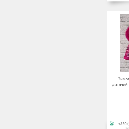
Зимов
дитячий 
+380 (
М