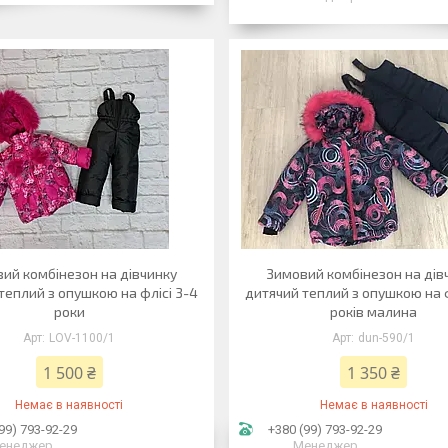
ий комбінезон на дівчинку
Зимовий комбінезон на дів
теплий з опушкою на флісі 3-4
дитячий теплий з опушкою на ф
роки
років малина
LOV-1100/1
dun-590/1
1 500 ₴
1 350 ₴
Немає в наявності
Немає в наявності
99) 793-92-29
+380 (99) 793-92-29
енеджер
Менеджер