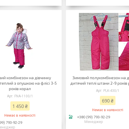
ий комбінезон на дівчинку
Зимовий полукомбінезон на д
теплий з опушкою на флісі 3-5
дитячий теплі штани 2-9 років
років корал
PLK-430/1
FNA-1100/1
690 ₴
1 450 ₴
Немає в наявності
Немає в наявності
+380 (99) 793-92-29
Менеджер
99) 793-92-29
енеджер