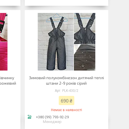
івчинку
Зимовий полукомбінезон дитячий теплі
 рожевий
штани 2-9 років сірий
PLK-430/2
690 ₴
Немає в наявності
+380 (99) 793-92-29
Менеджер