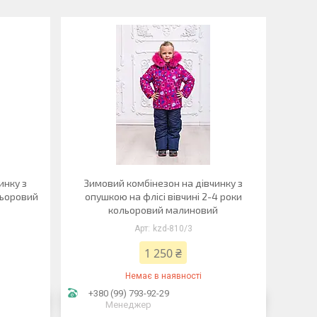
инку з
Зимовий комбінезон на дівчинку з
льоровий
опушкою на флісі вівчині 2-4 роки
кольоровий малиновий
kzd-810/3
1 250 ₴
Немає в наявності
+380 (99) 793-92-29
Менеджер