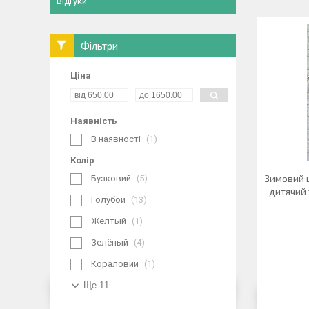
Відгуки
Фільтри
Ціна
Наявність
В наявності
1
Колір
Зимовий ц
Бузковий
5
дитячий 
Голубой
13
Желтый
1
Зелёный
4
Кораловий
1
Ще 11