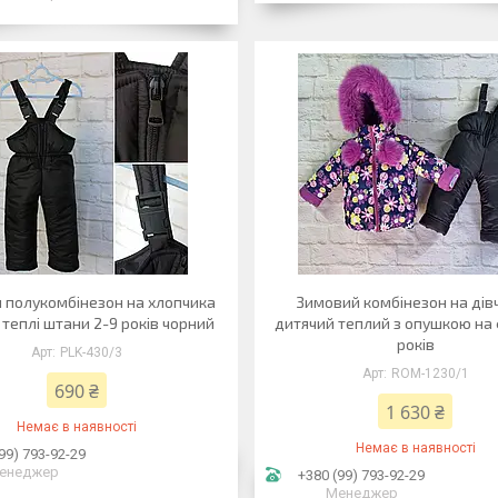
 полукомбінезон на хлопчика
Зимовий комбінезон на дів
 теплі штани 2-9 років чорний
дитячий теплий з опушкою на ф
років
PLK-430/3
ROM-1230/1
690 ₴
1 630 ₴
Немає в наявності
Немає в наявності
99) 793-92-29
енеджер
+380 (99) 793-92-29
Менеджер