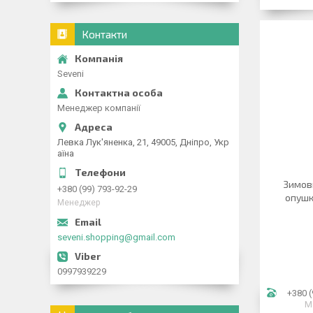
Контакти
Seveni
Менеджер компанії
Левка Лук'яненка, 21, 49005, Дніпро, Укр
аїна
Зимови
+380 (99) 793-92-29
опушк
Менеджер
seveni.shopping@gmail.com
0997939229
+380 (
М