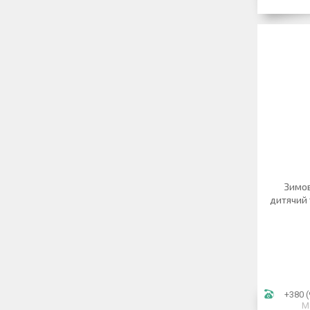
Зимов
дитячий 
+380 (
М