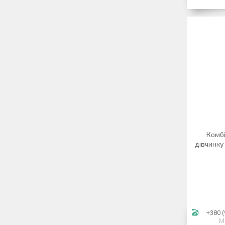
Комбі
дівчинку
+380 (
М