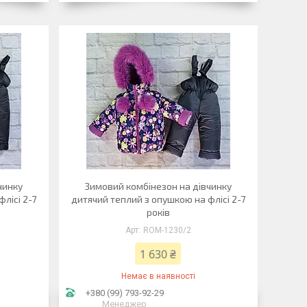
чинку
Зимовий комбінезон на дівчинку
лісі 2-7
дитячий теплий з опушкою на флісі 2-7
років
ROM-1230/2
1 630 ₴
Немає в наявності
+380 (99) 793-92-29
Менеджер