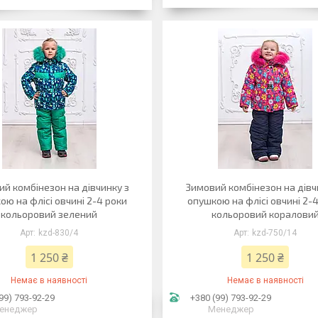
й комбінезон на дівчинку з
Зимовий комбінезон на дівч
ою на флісі овчині 2-4 роки
опушкою на флісі овчині 2-
кольоровий зелений
кольоровий коралови
kzd-830/4
kzd-750/14
1 250 ₴
1 250 ₴
Немає в наявності
Немає в наявності
99) 793-92-29
+380 (99) 793-92-29
енеджер
Менеджер