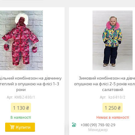
ільний комбінезон на дівчинку
Зимовий комбінезон на дівч
теплий з опушкою на флісі 1-3
опушкою на флісі 2-5 років ко
роки
салатовий
KMBZ-830/1
kzd-810/2
1 130 ₴
1 250 ₴
В наявності
Немає в наявності
+380 (99) 793-92-29
Купити
Менеджер