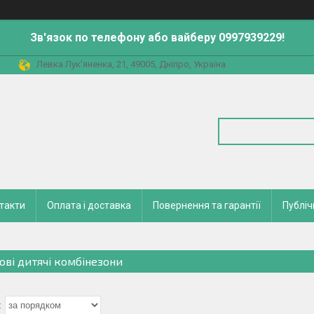
Зв'язок по телефону або вайберу 0997939229!
Левка Лук'яненка, 21, 49005, Дніпро, Україна
такти
Оплата і доставка
Повернення та гарантії
Публіч
ові дитячі комбінезони