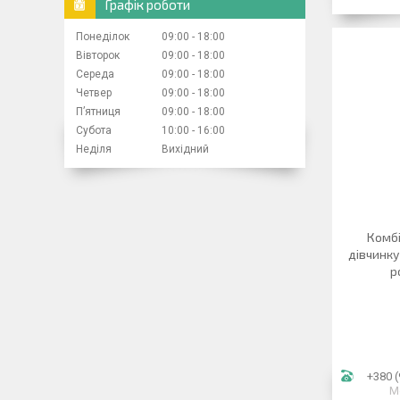
Графік роботи
Понеділок
09:00
18:00
Вівторок
09:00
18:00
Середа
09:00
18:00
Четвер
09:00
18:00
Пʼятниця
09:00
18:00
Субота
10:00
16:00
Неділя
Вихідний
Комбі
дівчинку
р
+380 (
М