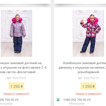
незон зимовий дитячий на
Комбінезон зимовий дитяч
 з опушкою на флісі овчині 2-4
дівчинку з опушкою на овчині 
оків світло-фіолетовий
різнобарвний
kzd-750/9
kzd-750/10
1 250 ₴
1 250 ₴
Немає в наявності
Немає в наявності
99) 793-92-29
+380 (99) 793-92-29
енеджер
Менеджер