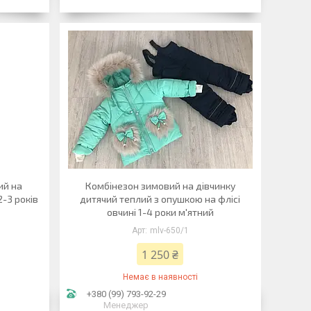
ий на
Комбінезон зимовий на дівчинку
2-3 років
дитячий теплий з опушкою на флісі
овчині 1-4 роки м'ятний
mlv-650/1
1 250 ₴
Немає в наявності
+380 (99) 793-92-29
Менеджер