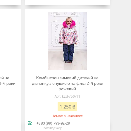
ий на
Комбінезон зимовий дитячий на
2-4 роки
дівчинку з опушкою на флісі 2-4 роки
рожевий
kzd-750/11
1 250 ₴
Немає в наявності
+380 (99) 793-92-29
Менеджер