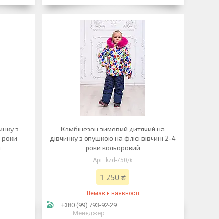
инку з
Комбінезон зимовий дитячий на
4 роки
дівчинку з опушкою на флісі вівчині 2-4
й
роки кольоровий
kzd-750/6
1 250 ₴
Немає в наявності
+380 (99) 793-92-29
Менеджер