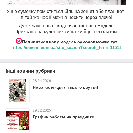
У цю сумочку поміститься більша зошит або планшет, і
в той же час її можна носити через плече!
Дуже лаконічна і водночас
жіночна модель.
Прикрашена кулончиком на змійці і пензликом.
Подивитися нову модель сумочок можна тут
https://seveni.com.ua/site_search?search_term=11513
Інші новини рубрики
08.04.2026
Нова колекція літнього взуття!
29.12.2025
График работы на праздники