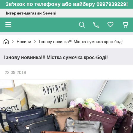
Зв'язок по телефону або вайберу 0997939229!
Інтернет-магазин Seveni
Новини
І знову новинка!!! Містка сумочка крос-боді!
І знову новинка!!! Містка сумочка крос-боді!
22.09.2019