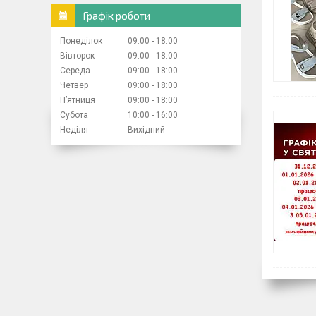
Графік роботи
Понеділок
09:00
18:00
Вівторок
09:00
18:00
Середа
09:00
18:00
Четвер
09:00
18:00
Пʼятниця
09:00
18:00
Субота
10:00
16:00
Неділя
Вихідний