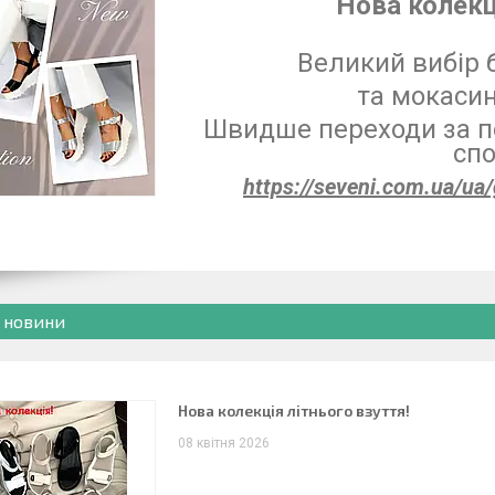
Нова колекц
Великий вибір 
та мокасин
Швидше переходи за по
спо
https://seveni.com.ua/u
і новини
Нова колекція літнього взуття!
08 квітня 2026