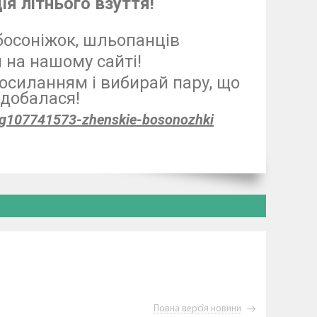
ія літнього взуття!
босоніжок, шльопанців
 на нашому сайті!
силанням і вибирай пару, що
добалася!
a/g107741573-zhenskie-bosonozhki
Повна версія новини