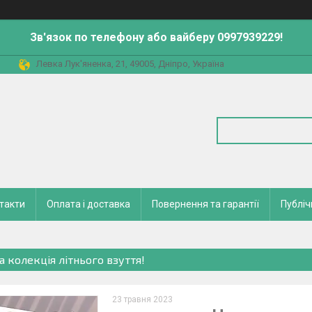
Зв'язок по телефону або вайберу 0997939229!
Левка Лук'яненка, 21, 49005, Дніпро, Україна
такти
Оплата і доставка
Повернення та гарантії
Публіч
а колекція літнього взуття!
23 травня 2023