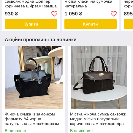
саквояж модна шоппер
містка класична сумочка
чере
коричнева шкірзам+замша
натуральна
кори
замша+шкірзам
зам
930
1 050
895
₴
₴
Купити
Купити
Акційні пропозиції та новинки
Жіноча сумка із замочком
Містка жіноча сумка саквояж
формату А4 чорна
модна міська натуральна
натуральна замша+шкірзам
коричнева замша+екошкіра
В наявності
В наявності