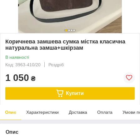
Коричнева замшева сумка містка класична
натуральна замша+шкірзам
В наявності
Код: 3963-410/20
Роздріб
1 050
₴
Купити
Опис
Характеристики
Доставка
Оплата
Умови п
Опис