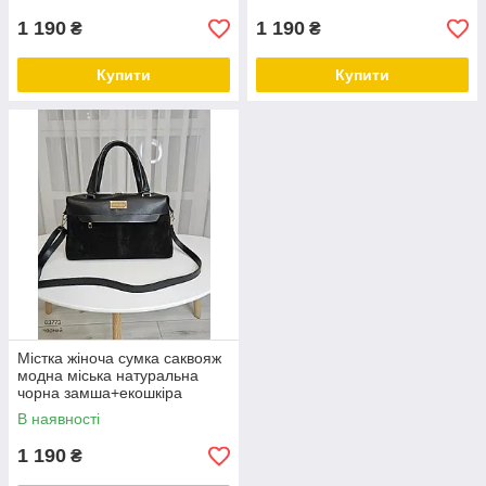
1 190
1 190
₴
₴
Купити
Купити
Містка жіноча сумка саквояж
модна міська натуральна
чорна замша+екошкіра
В наявності
1 190
₴