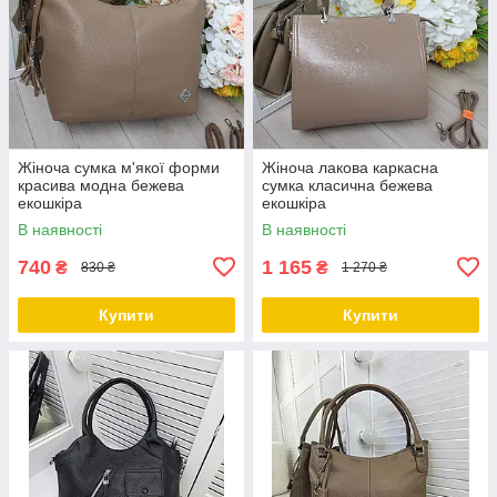
Жіноча сумка м'якої форми
Жіноча лакова каркасна
красива модна бежева
сумка класична бежева
екошкіра
екошкіра
В наявності
В наявності
740
1 165
₴
₴
830 ₴
1 270 ₴
Купити
Купити