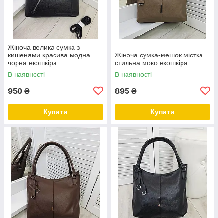
Жіноча велика сумка з
кишенями красива модна
Жіноча сумка-мешок містка
чорна екошкіра
стильна моко екошкіра
В наявності
В наявності
950
895
₴
₴
Купити
Купити