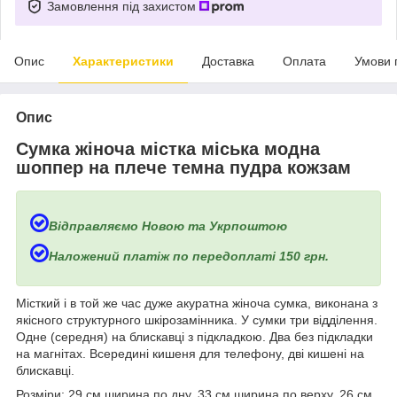
Замовлення під захистом
Опис
Характеристики
Доставка
Оплата
Умови 
Опис
Сумка жіноча містка міська модна
шоппер на плече темна пудра кожзам
Відправляємо Новою та Укрпоштою
Наложений платіж по передоплаті 150 грн.
Місткий і в той же час дуже акуратна жіноча сумка, виконана з
якісного структурного шкірозамінника. У сумки три відділення.
Одне (середня) на блискавці з підкладкою. Два без підкладки
на магнітах. Всередині кишеня для телефону, дві кишені на
блискавці.
Розміри: 29 см ширина по дну, 33 см ширина по верху, 26 см