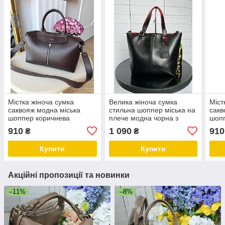
Містка жіноча сумка
Велика жіноча сумка
Міст
саквояж модна міська
стильна шоппер міська на
сакв
шоппер коричнева
плече модна чорна з
шопп
шкірзам
червоним екошкіра
шкір
910
1 090
910
₴
₴
Купити
Купити
Акційні пропозиції та новинки
–11%
–8%