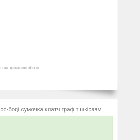
ів
за домовленістю
ос-боді сумочка клатч графіт шкірзам