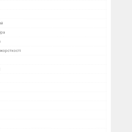
ий
іра
й
 жорсткості
х