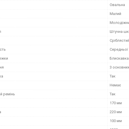
Овальна
Малий
Молодіжн
л
Штучна шк
Сріблясти
сть
Середньої
тежки
Блискавка
ня
3 основни
ка
Так
Немає
й ремінь
Так
170 мм
а
220 мм
100 мм