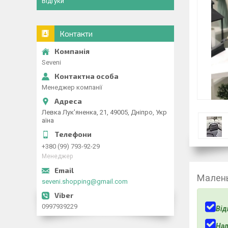
Відгуки
Контакти
Seveni
Менеджер компанії
Левка Лук'яненка, 21, 49005, Дніпро, Укр
аїна
+380 (99) 793-92-29
Менеджер
Малень
seveni.shopping@gmail.com
0997939229
Від
Нал