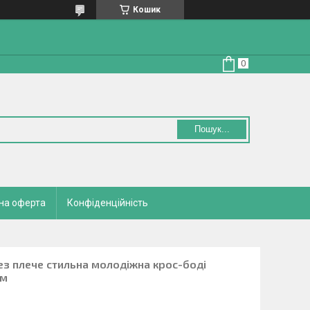
Кошик
Пошук...
на оферта
Конфіденційність
ез плече стильна молодіжна крос-боді
ам