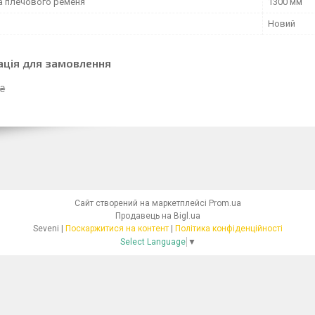
 плечового ременя
1300 мм
Новий
ація для замовлення
 ₴
Сайт створений на маркетплейсі
Prom.ua
Продавець на Bigl.ua
Seveni |
Поскаржитися на контент
|
Політика конфіденційності
Select Language
▼