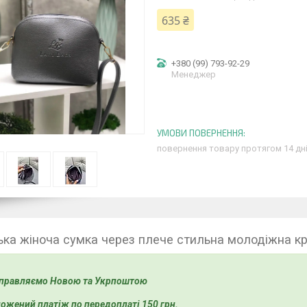
635 ₴
+380 (99) 793-92-29
Менеджер
повернення товару протягом 14 дн
ка жіноча сумка через плече стильна молодіжна кр
правляємо Новою та Укрпоштою
ожений платіж по передоплаті 150 грн.