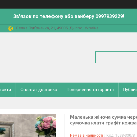
Зв'язок по телефону або вайберу 0997939229!
Левка Лук'яненка, 21, 49005, Дніпро, Україна
такти
Оплата і доставка
Повернення та гарантії
Публіч
Маленька жіноча сумка чер
сумочка клатч графіт кожз
Немає в наявності
Код:
1038-330/8