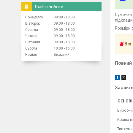
Графік роботи
Сумочка 
Понеділок
09:00
18:00
підкладк
Вівторок
09:00
18:00
Розміри с
Середа
09:00
18:00
Четвер
09:00
18:00
Пʼятниця
09:00
18:00
Всі
Субота
10:00
16:00
Неділя
Вихідний
Повний 
Характ
ОСНОВН
Виробни
Країна 
Тип сумк