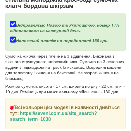
клатч бордова шкірзам
Відправляємо Новою та Укрпоштою, номер ТТН
відправляємо на наступний день.
Наложений платіж по передоплаті 150 грн.
Сумочка жіноча через плече на 3 відділення. Виконана з
якісного структурного шкірозамінника. Сумочка на 3 основних
відділи з підкладкою на трьох блискавках. Всередині кишеня
для телефону і кишеня на блискавці. На звороті кишеня на
блискавці.
Розміри сумочки: висота - 17 см, ширина по дну - 22 см, пліч -
10 див. Ремінець при максимальному збільшенні - 130 див.
Всі кольори цієї моделі в наявності дивіться
тут:
https://seveni.com.ua/site_search?
search_term=1038