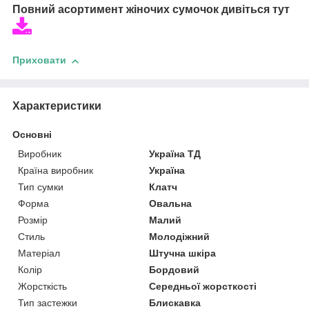
Повний асортимент жіночих сумочок дивіться тут
Приховати
Характеристики
Основні
Виробник
Україна ТД
Країна виробник
Україна
Тип сумки
Клатч
Форма
Овальна
Розмір
Малий
Стиль
Молодіжний
Матеріал
Штучна шкіра
Колір
Бордовий
Жорсткість
Середньої жорсткості
Тип застежки
Блискавка