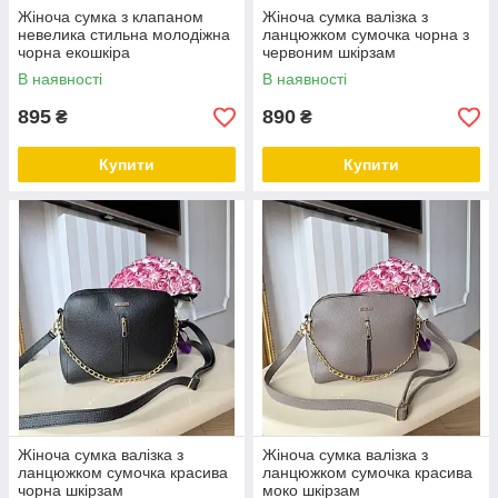
Жіноча сумка з клапаном
Жіноча сумка валізка з
невелика стильна молодіжна
ланцюжком сумочка чорна з
чорна екошкіра
червоним шкірзам
В наявності
В наявності
895
890
₴
₴
Купити
Купити
Жіноча сумка валізка з
Жіноча сумка валізка з
ланцюжком сумочка красива
ланцюжком сумочка красива
чорна шкірзам
моко шкірзам