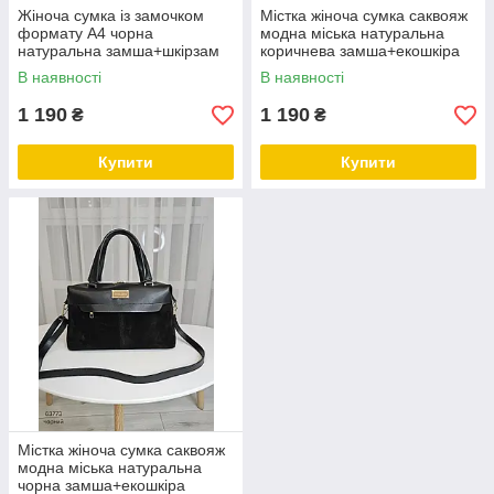
Жіноча сумка із замочком
Містка жіноча сумка саквояж
формату А4 чорна
модна міська натуральна
натуральна замша+шкірзам
коричнева замша+екошкіра
В наявності
В наявності
1 190
1 190
₴
₴
Купити
Купити
Містка жіноча сумка саквояж
модна міська натуральна
чорна замша+екошкіра