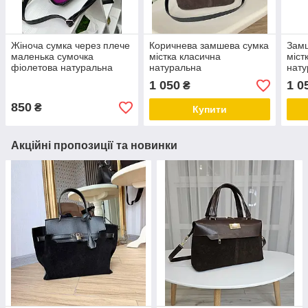
Жіноча сумка через плече
Коричнева замшева сумка
Замш
маленька сумочка
містка класична
міст
фіолетова натуральна
натуральна
нату
замша+шкірзам
замша+шкірзам
зам
1 050
1 0
₴
850
₴
Купити
Акційні пропозиції та новинки