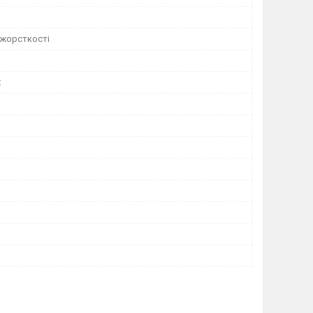
 жорсткості
х