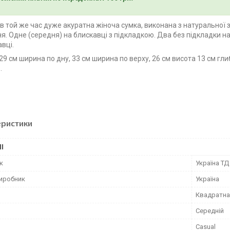
і в той же час дуже акуратна жіноча сумка, виконана з натуральної 
ня. Одне (середня) на блискавці з підкладкою. Два без підкладки на
вці.
 29 см ширина по дну, 33 см ширина по верху, 26 см висота 13 см гл
.
еристики
І
к
Україна ТД
виробник
Україна
Квадратна
Середній
Casual