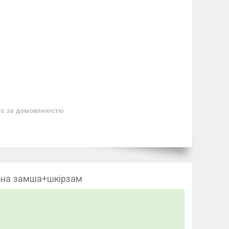
ів
за домовленістю
ьна замша+шкірзам