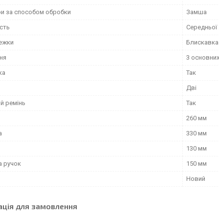
ри за способом обробки
Замша
сть
Середньої
тежки
Блискавка
ня
3 основни
ка
Так
Дві
й ремінь
Так
260 мм
а
330 мм
130 мм
 ручок
150 мм
Новий
ація для замовлення