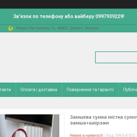
Зв'язок по телефону або вайберу 0997939229!
Левка Лук'яненка, 21, 49005, Дніпро, Україна
такти
Оплата і доставка
Повернення та гарантії
Публіч
Замшева сумка містка сумо
замша+шкірзам
Немає в наявності
Код:
3963-410/2