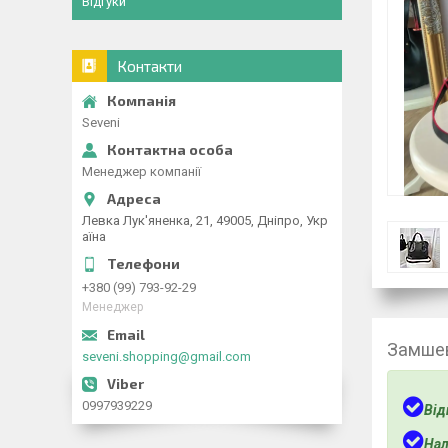
Відгуки
Контакти
Seveni
Менеджер компанії
Левка Лук'яненка, 21, 49005, Дніпро, Укр
аїна
+380 (99) 793-92-29
Менеджер
Замшев
seveni.shopping@gmail.com
0997939229
Від
Нал