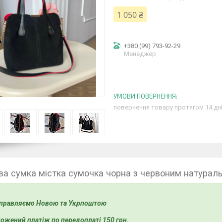
1 050 ₴
+380 (99) 793-92-29
Менеджер
повернення товару протягом 14 дн
а сумка містка сумочка чорна з червоним натурал
правляємо Новою та Укрпоштою
ожений платіж по передоплаті 150 грн.