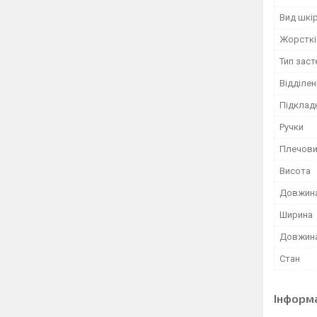
Вид шкі
Жорсткі
Тип зас
Відділен
Підклад
Ручки
Плечови
Висота
Довжин
Ширина
Довжина
Стан
Інформ