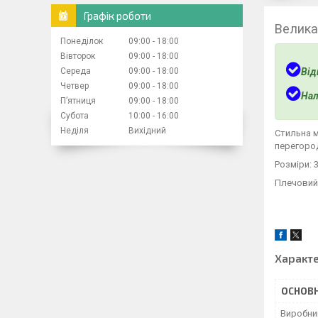
Графік роботи
Велика
Понеділок
09:00
18:00
Вівторок
09:00
18:00
Від
Середа
09:00
18:00
Четвер
09:00
18:00
Нал
Пʼятниця
09:00
18:00
Субота
10:00
16:00
Неділя
Вихідний
Стильна м
перегород
Розміри: 
Плечовий 
Характ
ОСНОВН
Виробни