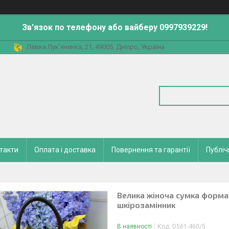
Зв'язок по телефону або вайберу 0997939229!
Левка Лук'яненка, 21, 49005, Дніпро, Україна
такти
Оплата і доставка
Повернення та гарантії
Публіч
Велика жіноча сумка формат
шкірозамінник
В наявності
Код:
D561-460/5