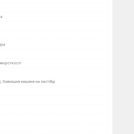
на
іра
 жорсткості
, Зовнішня кишеня на застібці