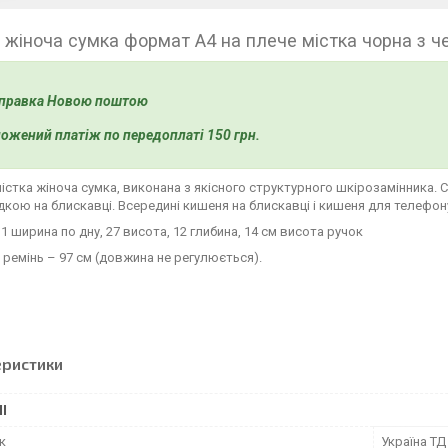
 жіноча сумка формат А4 на плече містка чорна з ч
правка Новою поштою
ожений платіж по передоплаті 150 грн.
істка жіноча сумка, виконана з якісного структурного шкірозамінника. С
кою на блискавці. Всередині кишеня на блискавці і кишеня для телефону
31 ширина по дну, 27 висота, 12 глибина, 14 см висота ручок
ремінь – 97 см (довжина не регулюється).
еристики
І
к
Україна ТД