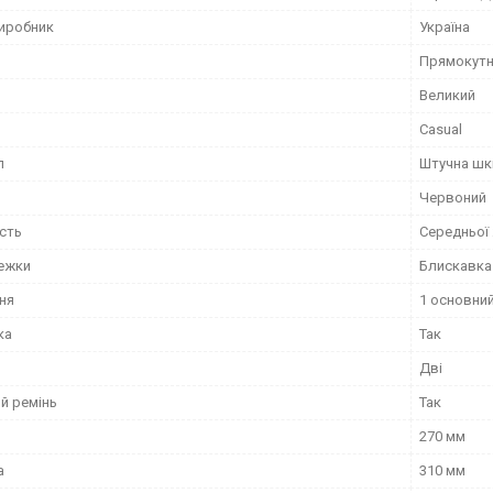
виробник
Україна
Прямокут
Великий
Casual
л
Штучна шк
Червоний
сть
Середньої
тежки
Блискавка
ня
1 основний
ка
Так
Дві
й ремінь
Так
270 мм
а
310 мм