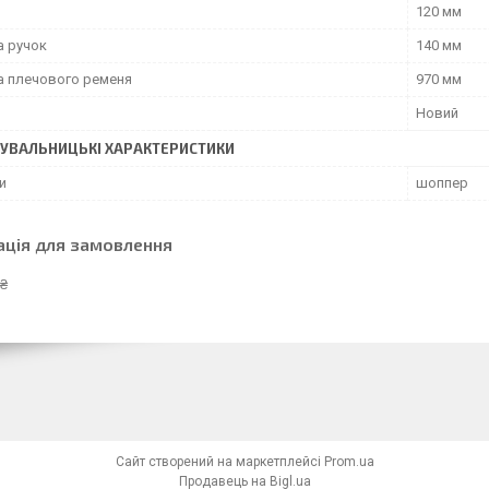
120 мм
 ручок
140 мм
 плечового ременя
970 мм
Новий
УВАЛЬНИЦЬКІ ХАРАКТЕРИСТИКИ
и
шоппер
ація для замовлення
 ₴
Сайт створений на маркетплейсі
Prom.ua
Продавець на Bigl.ua