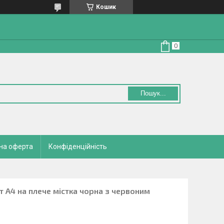
Кошик
Пошук...
на оферта
Конфіденційність
 А4 на плече містка чорна з червоним