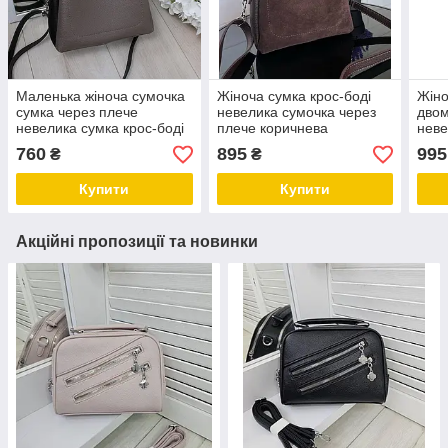
Маленька жіноча сумочка
Жіноча сумка крос-боді
Жіно
сумка через плече
невелика сумочка через
дво
невелика сумка крос-боді
плече коричнева
неве
капучино шкірзам
замша+шкірзам
плеч
760
895
995
₴
₴
шкір
Купити
Купити
Акційні пропозиції та новинки