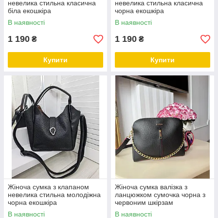
невелика стильна класична
невелика стильна класична
біла екошкіра
чорна екошкіра
В наявності
В наявності
1 190
1 190
₴
₴
Купити
Купити
Жіноча сумка з клапаном
Жіноча сумка валізка з
невелика стильна молодіжна
ланцюжком сумочка чорна з
чорна екошкіра
червоним шкірзам
В наявності
В наявності