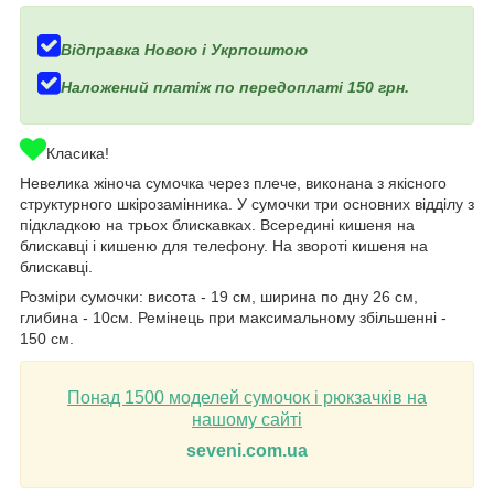
Відправка Новою і Укрпоштою
Наложений платіж по передоплаті 150 грн.
Класика!
Невелика жіноча сумочка через плече, виконана з якісного
структурного шкірозамінника. У сумочки три основних відділу з
підкладкою на трьох блискавках. Всередині кишеня на
блискавці і кишеню для телефону. На звороті кишеня на
блискавці.
Розміри сумочки: висота - 19 см, ширина по дну 26 см,
глибина - 10см. Ремінець при максимальному збільшенні -
150 см.
Понад 1500 моделей сумочок і рюкзачків на
нашому сайті
seveni.com.ua