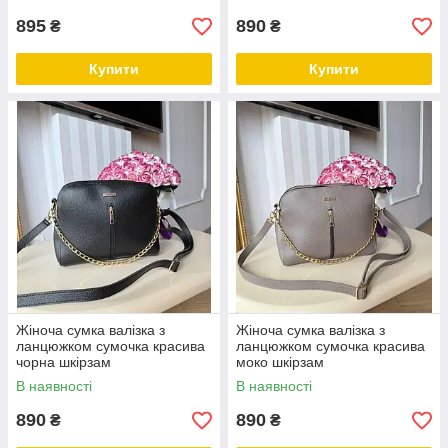
895
890
₴
₴
Купити
Купити
Жіноча сумка валізка з
Жіноча сумка валізка з
ланцюжком сумочка красива
ланцюжком сумочка красива
чорна шкірзам
моко шкірзам
В наявності
В наявності
890
890
₴
₴