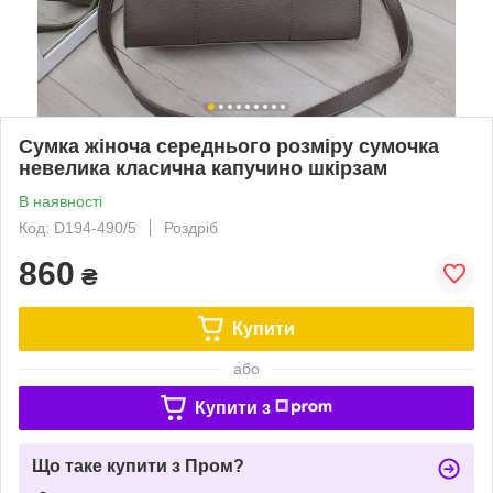
Сумка жіноча середнього розміру сумочка
невелика класична капучино шкірзам
В наявності
Код: D194-490/5
Роздріб
860
₴
Купити
або
Купити з
Що таке купити з Пром?