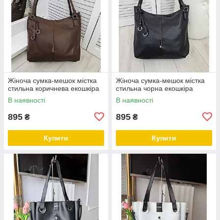
Жіноча сумка-мешок містка
Жіноча сумка-мешок містка
стильна коричнева екошкіра
стильна чорна екошкіра
В наявності
В наявності
895
895
₴
₴
Купити
Купити