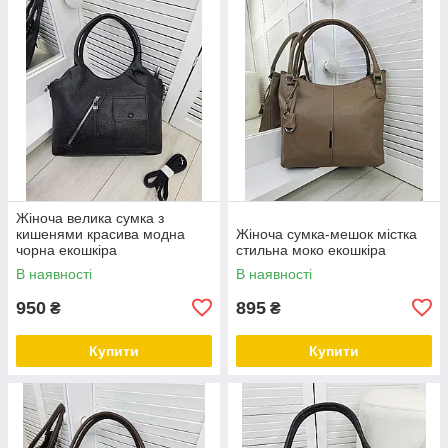
Жіноча велика сумка з
кишенями красива модна
Жіноча сумка-мешок містка
чорна екошкіра
стильна моко екошкіра
В наявності
В наявності
950
895
₴
₴
Купити
Купити