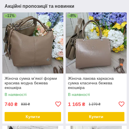
Акційні пропозиції та новинки
–11%
–8%
Жіноча сумка м'якої форми
Жіноча лакова каркасна
красива модна бежева
сумка класична бежева
екошкіра
екошкіра
В наявності
В наявності
740
1 165
₴
₴
830 ₴
1 270 ₴
Купити
Купити