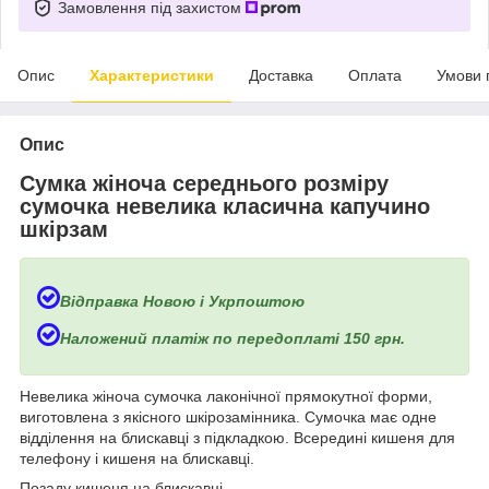
Замовлення під захистом
Опис
Характеристики
Доставка
Оплата
Умови 
Опис
Сумка жіноча середнього розміру
сумочка невелика класична капучино
шкірзам
Відправка Новою і Укрпоштою
Наложений платіж по передоплаті 150 грн.
Невелика жіноча сумочка лаконічної прямокутної форми,
виготовлена з якісного шкірозамінника. Сумочка має одне
відділення на блискавці з підкладкою. Всередині кишеня для
телефону і кишеня на блискавці.
Позаду кишеня на блискавці.