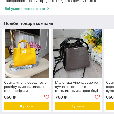
Повернення товару впродовж 14 днів за домовленістю
Всі умови повернення
Подібні товари компанії
Сумка жіноча середнього
Маленька жіноча сумочка
Сумк
розміру сумочка класична
сумка через плече
сере
жовта шкірзам
невелика сумка крос-боді
сумо
капучино шкірзам
клас
860
760
860
₴
₴
Купити
Купити