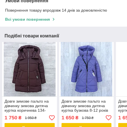
Умови повернення
Повернення товару впродовж 14 днів за домовленістю
Всі умови повернення
Подібні товари компанії
Довге зимове пальто на
Довге зимове пальто на
Довг
дівчинку зимова дитяча
дівчинку зимова дитяча
дівч
куртка коричнева 134-
куртка бузкова 8-12 років
курт
146р
1 750
1 650
1 6
₴
₴
1 950 ₴
1 750 ₴