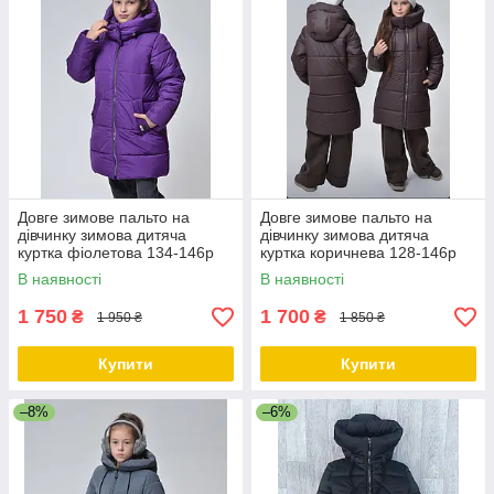
Довге зимове пальто на
Довге зимове пальто на
дівчинку зимова дитяча
дівчинку зимова дитяча
куртка фіолетова 134-146р
куртка коричнева 128-146р
В наявності
В наявності
1 750
1 700
₴
₴
1 950 ₴
1 850 ₴
Купити
Купити
–8%
–6%