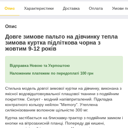
Опис
Характеристики
Доставка
Оплата
Умови п
Опис
Довге зимове пальто на дівчинку тепла
зимова куртка підліткова чорна з
жовтим 9-12 років
Відправка Новою та Укрпоштою
Наложеним платежем по передоплаті 100 грн
Стильна модель довгої зимової куртки на дівчинку, виконана з
якісної водовідштовхувальної плащової тканини з подвійним
покриттям. Силует - модний напівприталений. Підкладка
контратного кольору
нейлон "Memory".
Утеплена
силіконізованим волокном щільністю 300 мг.
Куртка застібається на блискавку-трактор з подвійним замком і
кнопки на вітрозахисній планці. Попереду дві кишені,