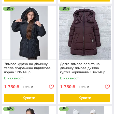
–10%
–10%
Зимова куртка на дівчинку
Довге зимове пальто на
тепла подовжена підліткова
дівчинку зимова дитяча
чорна 128-146р
куртка коричнева 134-146р
В наявності
В наявності
1 750
1 750
₴
₴
1 950 ₴
1 950 ₴
Купити
Купити
–10%
–8%