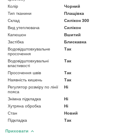
Колір
Чорний
Тип тканини
Плащівка
Склад
Силікон 300
Вид утеплювача
Силікон
Капюшон
Вшитий
Застібка
Блискавка
Водовідштовхувальне
Так
просочення
Водовідштовхувальні
Так
властивості
Просочення швів
Так
Наявність кишень
Так
Регулятор розміру по лінії
Ні
пояса
Знімна підкладка
Ні
Хутряна обробка
Ні
Стан
Новий
Підкладка
Так
Приховати