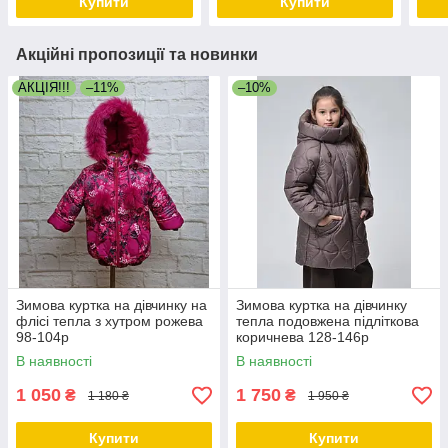
Купити
Купити
Акційні пропозиції та новинки
АКЦІЯ!!!
–11%
–10%
Зимова куртка на дівчинку на
Зимова куртка на дівчинку
флісі тепла з хутром рожева
тепла подовжена підліткова
98-104р
коричнева 128-146р
В наявності
В наявності
1 050
1 750
₴
₴
1 180 ₴
1 950 ₴
Купити
Купити