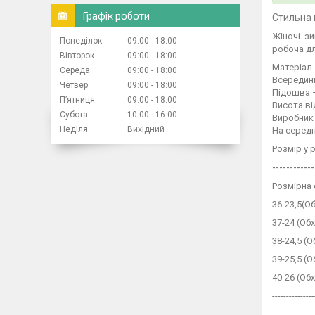
Графік роботи
Стильна 
Жіночі зи
Понеділок
09:00
18:00
робоча дл
Вівторок
09:00
18:00
Матеріал
Середа
09:00
18:00
Всередин
Четвер
09:00
18:00
Підошва 
Пʼятниця
09:00
18:00
Висота ві
Субота
10:00
16:00
Виробник
Неділя
Вихідний
На середн
Розмір у 
------------
Розмірна 
36-23,5(Об
37-24 (Обх
38-24,5 (О
39-25,5 (О
40-26 (Обх
---------------