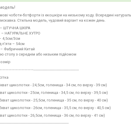
модель!
мові чоботи-ботфорти із екошкіри на низькому ходу. Всередині натураль
искавка. Стильна модель, чудовий варіант на кожен день.
 – ШТУЧНА ШКІРА
і – НАТУРАЛЬНЕ ХУТРО
– 4,5см/3см
д п'яти – 54см
 – Фабричний Китай
ю стопу з середнім або низьким підйомом
розмір
-----------------------
---------------------------------------
сітка
хват щиколотки - 24,5см, голенища - 34 см, по верху - 39 см)
ват щиколотки - 25см, голенища - 34,5 см, по верху - 39,5 см)
бхват щиколотки - 25,5см, голенища - 35 см, по верху - 40 см)
бхват щиколотки - 26см, голенища - 35,5 см, по верху - 40,5 см)
ват щиколотки - 26,5см, голенища - 36 см, по верху - 41 см)
-----------------------------------------------------------