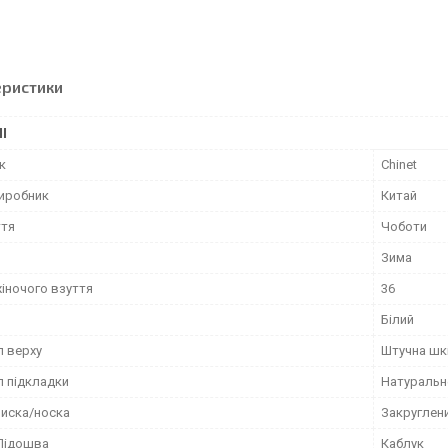
еристики
І
к
Chinet
виробник
Китай
ття
Чоботи
Зима
жіночого взуття
36
Білий
л верху
Штучна шк
л підкладки
Натуральн
иска/носка
Закруглен
Підошва
Каблук