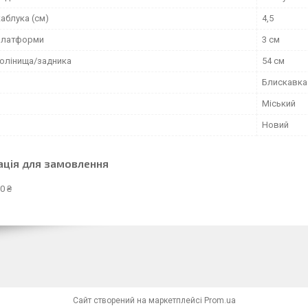
аблука (см)
4,5
платформи
3 см
голінища/задника
54 см
Блискавка
Міський
Новий
ація для замовлення
0 ₴
Сайт створений на маркетплейсі
Prom.ua