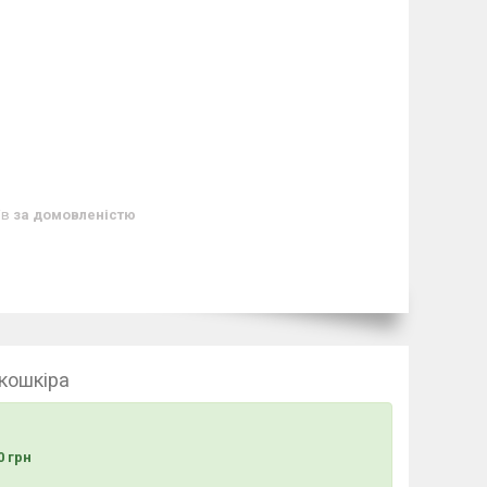
ів
за домовленістю
екошкіра
 грн