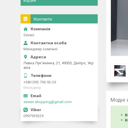
Відгуки
Контакти
Seveni
Менеджер компанії
Левка Лук'яненка, 21, 49005, Дніпро, Укр
аїна
+380 (99) 793-92-29
Менеджер
Модні ж
seveni.shopping@gmail.com
В
0997939229
В