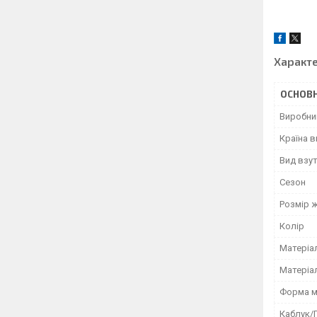
Характ
ОСНОВН
Виробни
Країна 
Вид взу
Сезон
Розмір 
Колір
Матеріа
Матеріа
Форма м
Каблук/