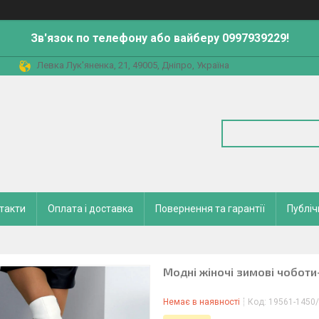
Зв'язок по телефону або вайберу 0997939229!
Левка Лук'яненка, 21, 49005, Дніпро, Україна
такти
Оплата і доставка
Повернення та гарантії
Публіч
Модні жіночі зимові чоботи-
Немає в наявності
Код:
19561-1450