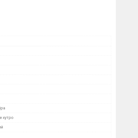
іра
е хутро
ий