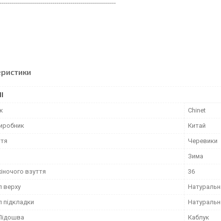
-----------------------------------------------------------
еристики
І
к
Chinet
виробник
Китай
ття
Черевики
Зима
жіночого взуття
36
л верху
Натуральн
л підкладки
Натуральн
Підошва
Каблук