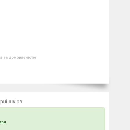
ів
за домовленістю
рні шкіра
грн