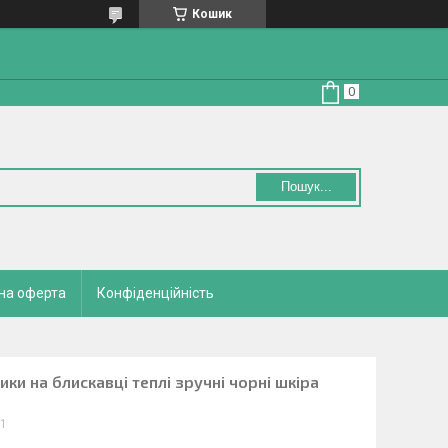
Кошик
Пошук...
на оферта
Конфіденційність
ики на блискавці теплі зручні чорні шкіра
/1