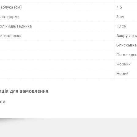
аблука (см)
4,5
платформи
3 см
голінища/задника
13 см
иска/носка
Закруглен
Блискавка
Повсякден
Чорний
Новий
ація для замовлення
0 ₴