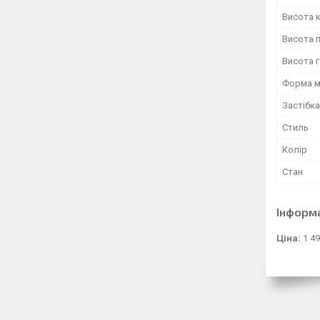
Висота к
Висота 
Висота 
Форма м
Застібка
Стиль
Колір
Стан
Інформ
Ціна:
1 49