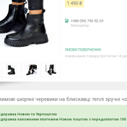
1 490 ₴
+380 (99) 793-92-29
Менеджер
повернення товару протягом 14 дн
зимові шкіряні черевики на блискавці теплі зручні чо
ідправка Новою та Укрпоштою
ідправка наложеним платежем Новою поштою з передоплатою 150 