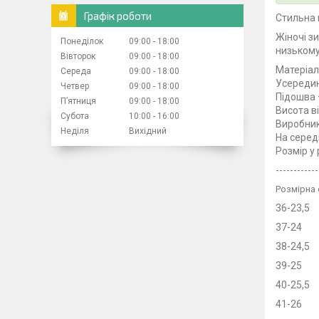
Графік роботи
Стильна 
Жіночі з
Понеділок
09:00
18:00
низькому
Вівторок
09:00
18:00
Матеріа
Середа
09:00
18:00
Усередин
Четвер
09:00
18:00
Підошва 
Пʼятниця
09:00
18:00
Висота в
Субота
10:00
16:00
Виробник
Неділя
Вихідний
На серед
Розмір у
------------
Розмірна 
36-23,5
37-24
38-24,5
39-25
40-25,5
41-26