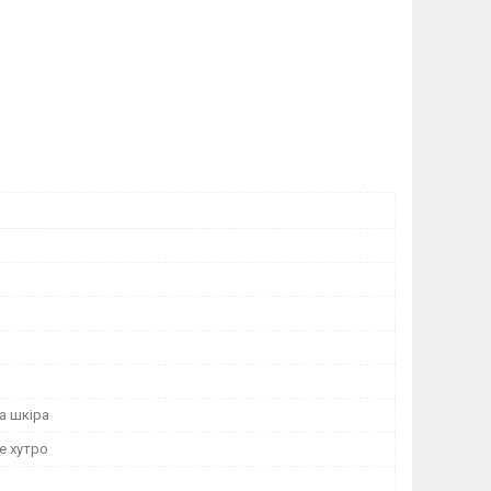
а шкіра
е хутро