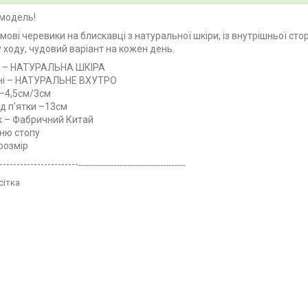
модель!
имові черевики на блискавці з натуральної шкіри, із внутрішньої с
 ходу, чудовий варіант на кожен день.
л – НАТУРАЛЬНА ШКІРА
і –
НАТУРАЛЬНЕ ВХУТРО
–4,5см/3см
ід п'ятки –13см
 – Фабричний Китай
ню стопу
 розмір
-----------------------
---------------------------------------
сітка