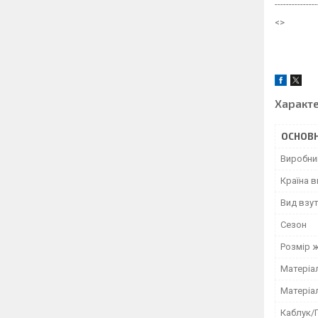
---------------
<>
Характ
ОСНОВН
Виробни
Країна 
Вид взу
Сезон
Розмір 
Матеріа
Матеріа
Каблук/