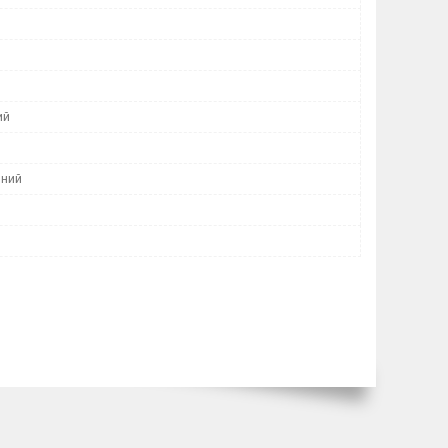
ий
ний