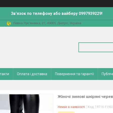
Зв'язок по телефону або вайберу 0997939229!
Левка Лук'яненка, 21, 49005, Дніпро, Україна
такти
Оплата і доставка
Повернення та гарантії
Публіч
Жіночі зимові шкіряні черев
Немає в наявності
Код:
19716-1190