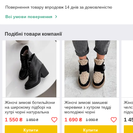
Повернення товару впродовж 14 днів за домовленістю
Всі умови повернення
Подібні товари компанії
Жіночі зимові ботильйони
Жіночі зимові замшеві
Жіно
на широкому підборі на
черевики з хутром тедді
челс
хутрі чорні натуральна
молодіжні чорні
підо
шкіра
натуральна замша
нату
1 550
1 690
1 4
₴
₴
1 850 ₴
1 990 ₴
Купити
Купити