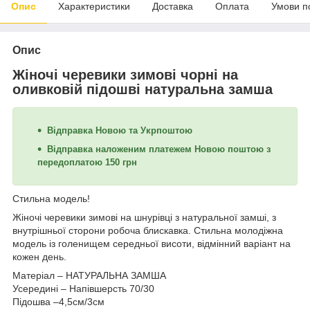
Опис
Характеристики
Доставка
Оплата
Умови п
Опис
Жіночі черевики зимові чорні на
оливковій підошві натуральна замша
Відправка Новою та Укрпоштою
Відправка наложеним платежем Новою поштою з
передоплатою 150 грн
Стильна модель!
Жіночі черевики зимові на шнурівці з натуральної замші, з
внутрішньої сторони робоча блискавка. Стильна молодіжна
модель із голенищем середньої висоти, відмінний варіант на
кожен день.
Матеріал – НАТУРАЛЬНА ЗАМША
Усередині –
Напівшерсть 70/30
Підошва –4,5см/3см