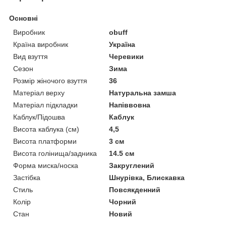
Основні
Виробник
obuff
Країна виробник
Україна
Вид взуття
Черевики
Сезон
Зима
Розмір жіночого взуття
36
Матеріал верху
Натуральна замша
Матеріал підкладки
Напіввовна
Каблук/Підошва
Каблук
Висота каблука (см)
4,5
Висота платформи
3 см
Висота голінища/задника
14.5 см
Форма миска/носка
Закруглений
Застібка
Шнурівка, Блискавка
Стиль
Повсякденний
Колір
Чорний
Стан
Новий