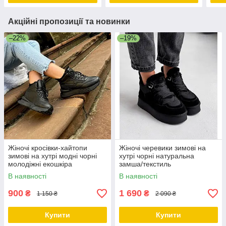
Акційні пропозиції та новинки
–22%
–19%
Жіночі кросівки-хайтопи
Жіночі черевики зимові на
зимові на хутрі модні чорні
хутрі чорні натуральна
молодіжні екошкіра
замша/текстиль
В наявності
В наявності
900
1 690
₴
₴
1 150 ₴
2 090 ₴
Купити
Купити