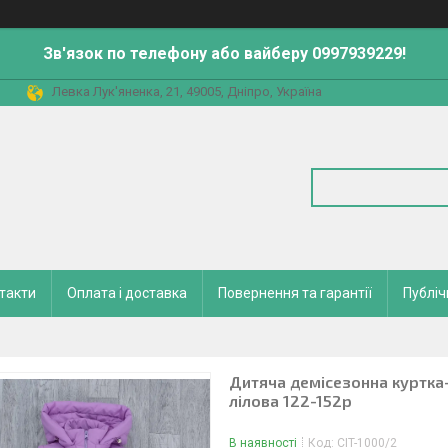
Зв'язок по телефону або вайберу 0997939229!
Левка Лук'яненка, 21, 49005, Дніпро, Україна
такти
Оплата і доставка
Повернення та гарантії
Публіч
Дитяча демісезонна куртка-
лілова 122-152р
В наявності
Код:
CIT-1000/2