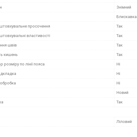
н
Знімний
Блискавка
штовхувальне просочення
Так
штовхувальні властивості
Так
ння швів
Так
ть кишень
Так
р розміру по лінії пояса
Ні
ідкладка
Ні
 обробка
Ні
Новий
ка
Так
Ліловий