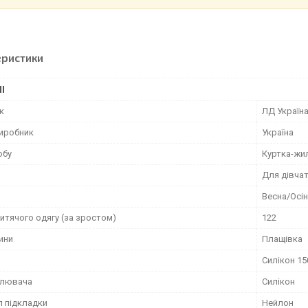
еристики
І
к
ЛД Україн
виробник
Україна
обу
Куртка-жи
Для дівча
Весна/Осі
итячого одягу (за зростом)
122
ини
Плащівка
Силікон 15
плювача
Силікон
л підкладки
Нейлон