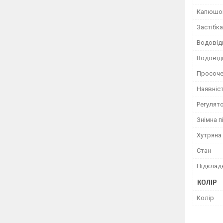
Капюшо
Застібка
Водовід
Водовід
Просоче
Наявніс
Регулято
Знімна п
Хутряна
Стан
Підклад
КОЛІР
Колір