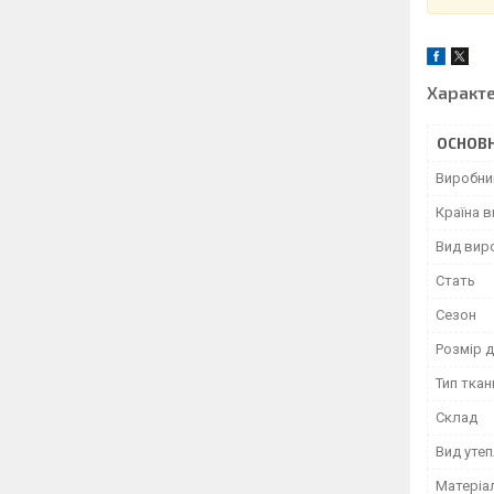
Характ
ОСНОВН
Виробни
Країна 
Вид вир
Стать
Сезон
Розмір д
Тип ткан
Склад
Вид уте
Матеріа