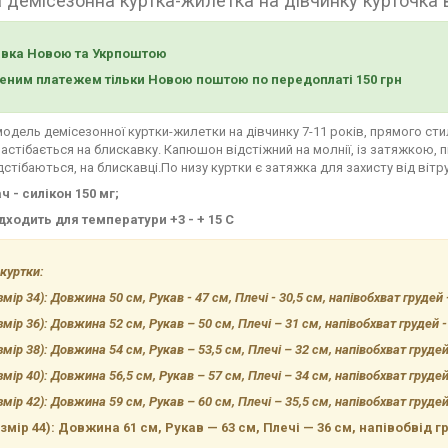
 демісезонна куртка-жилетка на дівчинку курточка в
авка Новою та Укрпоштою
ним платежем тільки Новою поштою по передоплаті 150 грн
одель демісезонної куртки-жилетки на дівчинку 7-11 років, прямого сти
застібається на блискавку. Капюшон відстіжний на молнії, із затяжкою, п
дстібаються, на блискавці.По низу куртки є затяжка для захисту від вітру
 - силікон 150 мг;
дходить для температури +3 - + 15 С
куртки:
змір 34): Довжина 50 см, Рукав - 47 см, Плечі - 30,5 см, напівобхват грудей
змір 36): Довжина 52 см, Рукав – 50 см, Плечі – 31 см, напівобхват грудей 
змір 38): Довжина 54 см, Рукав – 53,5 см, Плечі – 32 см
, напівобхват груде
змір 40): Довжина 56,5 см, Рукав – 57 см, Плечі – 34 см
, напівобхват груде
змір 42): Довжина 59 см, Рукав – 60 см, Плечі – 35,5 см
, напівобхват груде
озмір 44): Довжина 61 см, Рукав — 63 см, Плечі — 36 см, напівобвід г