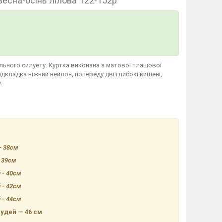
есна-осінь лілова 122-152р
льного силуету. Куртка виконана з матової плащової
ідкладка ніжний нейлон, попереду дві глибокі кишені,
.
 - 38см
- 39см
й - 40см
й - 42см
й - 44см
рудей — 46 см