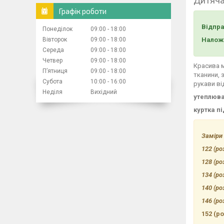
Дитяча
Графік роботи
Відпр
Понеділок
09:00
18:00
Наложе
Вівторок
09:00
18:00
Середа
09:00
18:00
Четвер
09:00
18:00
Красива м
Пʼятниця
09:00
18:00
тканини, 
Субота
10:00
16:00
рукави ві
Неділя
Вихідний
утеплювач
куртка пі
Заміри 
122 (ро
128 (ро
134 (ро
140 (ро
146 (ро
152 (р