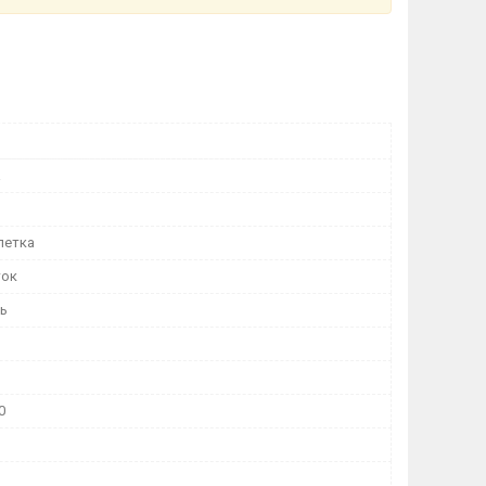
а
летка
ток
нь
0