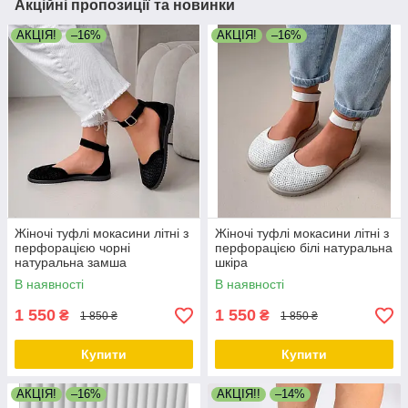
Акційні пропозиції та новинки
АКЦІЯ!
–16%
АКЦІЯ!
–16%
Жіночі туфлі мокасини літні з
Жіночі туфлі мокасини літні з
перфорацією чорні
перфорацією білі натуральна
натуральна замша
шкіра
В наявності
В наявності
1 550
1 550
₴
₴
1 850 ₴
1 850 ₴
Купити
Купити
АКЦІЯ!
–16%
АКЦІЯ!!
–14%