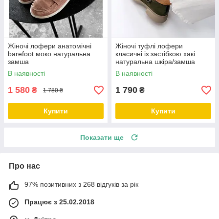
Жіночі лофери анатомічні
Жіночі туфлі лофери
barefoot моко натуральна
класичні із застібкою хакі
замша
натуральна шкіра/замша
В наявності
В наявності
1 580
1 790
₴
₴
1 780 ₴
Купити
Купити
Показати ще
Про нас
97% позитивних з 268 відгуків за рік
Працює з 25.02.2018