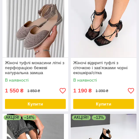
Жіночі туфлі мокасини літні з
Жіночі відкриті туфлі з
перфорацією бежеві
сіточкою і зав'язками чорні
натуральна замша
екошкіра/сітка
В наявності
В наявності
1 550
1 190
₴
₴
1 850 ₴
1 390 ₴
Купити
Купити
АКЦІЯ!
–14%
АКЦІЯ!!
–13%