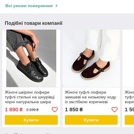
Всі умови повернення
Подібні товари компанії
Жіночі шкіряні лофери
Жіночі туфлі лофери
Жіно
туфлі стильні на шнурівці
замшеві на низькому ходу
туфл
чорні натуральна шкіра
із застібкою коричневі
кори
натуральна замша
зам
1 890
1 850
1 5
₴
₴
2 190 ₴
Купити
Купити