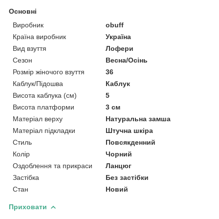
Основні
Виробник
obuff
Країна виробник
Україна
Вид взуття
Лофери
Сезон
Весна/Осінь
Розмір жіночого взуття
36
Каблук/Підошва
Каблук
Висота каблука (см)
5
Висота платформи
3 см
Матеріал верху
Натуральна замша
Матеріал підкладки
Штучна шкіра
Стиль
Повсякденний
Колір
Чорний
Оздоблення та прикраси
Ланцюг
Застібка
Без застібки
Стан
Новий
Приховати