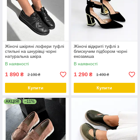
Жіночі шкіряні лофери туфлі
Жіночі відкриті туфлі з
стильні на шнурівці чорні
блискучим підбором чорні
натуральна шкіра
екозамша
В наявності
В наявності
1 890
1 290
₴
₴
2 190 ₴
1 490 ₴
Купити
Купити
АКЦІЯ!
–11%