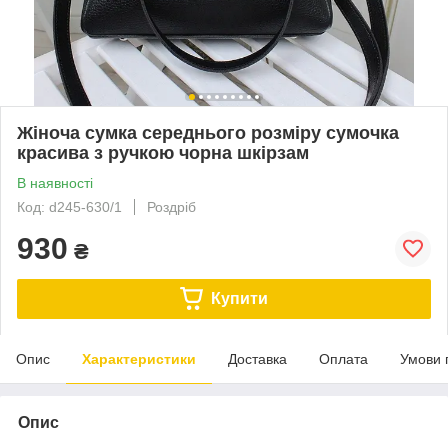
Жіноча сумка середнього розміру сумочка
красива з ручкою чорна шкірзам
В наявності
Код: d245-630/1
Роздріб
930
₴
Купити
Опис
Характеристики
Доставка
Оплата
Умови 
Опис