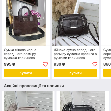
Сумка жіноча чорна
Жіноча сумка середнього
Сумк
середнього розміру
розміру сумочка красива з
сере
сумочка коричнева
ручками коричнева
сумо
натуральна
шкірзам
клас
995
930
860
₴
₴
замша+шкірзам
Купити
Купити
Акційні пропозиції та новинки