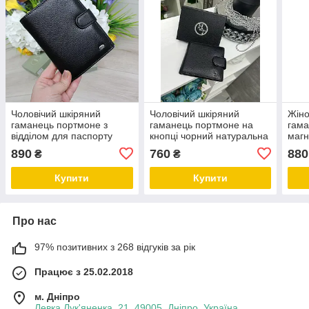
Чоловічий шкіряний
Чоловічий шкіряний
Жіно
гаманець портмоне з
гаманець портмоне на
гама
відділом для паспорту
кнопці чорний натуральна
магн
чорний натуральна шкіра
шкіра
нату
890
760
880
₴
₴
Купити
Купити
Про нас
97% позитивних з 268 відгуків за рік
Працює з 25.02.2018
м. Дніпро
Левка Лук'яненка, 21, 49005, Дніпро, Україна