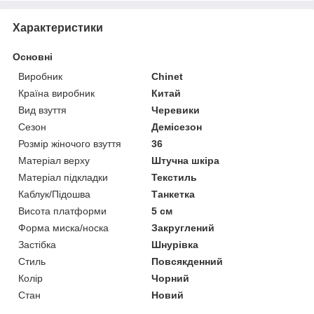
Характеристики
Основні
Виробник
Chinet
Країна виробник
Китай
Вид взуття
Черевики
Сезон
Демісезон
Розмір жіночого взуття
36
Матеріал верху
Штучна шкіра
Матеріал підкладки
Текстиль
Каблук/Підошва
Танкетка
Висота платформи
5 см
Форма миска/носка
Закруглений
Застібка
Шнурівка
Стиль
Повсякденний
Колір
Чорний
Стан
Новий