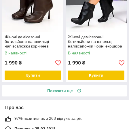
Жіночі демісезонні
Жіночі демісезонні
ботильйони на шпильці
ботильйони на шпильці
напівсапожки коричневі
напівсапожки чорні екошкіра
екошкіра
В наявності
В наявності
1 990
1 990
₴
₴
Купити
Купити
Показати ще
Про нас
97% позитивних з 268 відгуків за рік
Працює з 25.02.2018