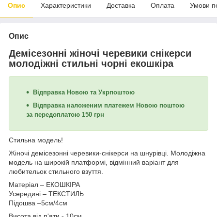
Опис
Характеристики
Доставка
Оплата
Умови п
Опис
Демісезонні жіночі черевики снікерси
молодіжні стильні чорні екошкіра
Відправка Новою та Укрпоштою
Відправка наложеним платежем Новою поштою
за передоплатою 150 грн
Стильна модель!
Жіночі демісезонні черевики-снікерси на шнурівці. Молодіжна
модель на широкій платформі, відмінний варіант для
любительок стильного взуття.
Матеріал – ЕКОШКІРА
Усередині – ТЕКСТИЛЬ
Підошва –5см/4см
Висота від п'яти - 10см