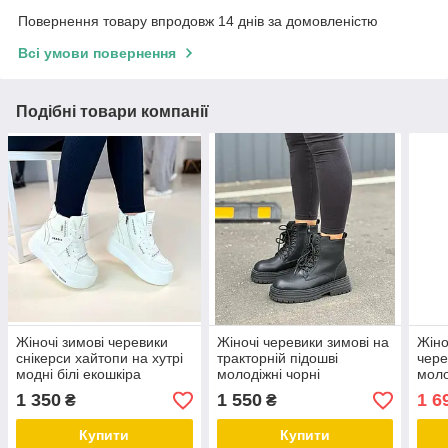
Повернення товару впродовж 14 днів за домовленістю
Всі умови повернення
Подібні товари компанії
Жіночі зимові черевики
Жіночі черевики зимові на
Жіно
снікерси хайтопи на хутрі
тракторній підошві
чере
модні білі екошкіра
молодіжні чорні
моло
натуральна шкіра
нату
1 350
1 550
1 6
₴
₴
Купити
Купити