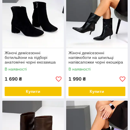
Жіночі демісезонні
Жіночі демісезонні
ботильйони на підборі
напівчоботи на шпильці
анатомічні чорні екозамша
напівсапожки чорні екошкіра
В наявності
В наявності
1 690
1 990
₴
₴
Купити
Купити