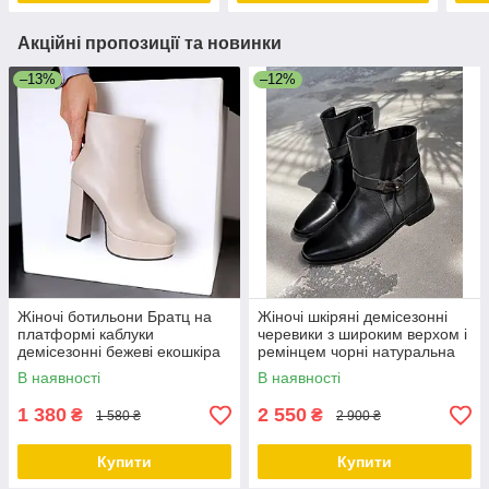
Акційні пропозиції та новинки
–13%
–12%
Жіночі ботильони Братц на
Жіночі шкіряні демісезонні
платформі каблуки
черевики з широким верхом і
демісезонні бежеві екошкіра
ремінцем чорні натуральна
шкіра
В наявності
В наявності
1 380
2 550
₴
₴
1 580 ₴
2 900 ₴
Купити
Купити