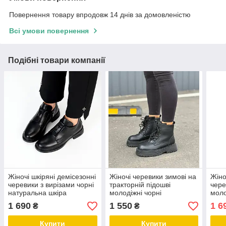
Повернення товару впродовж 14 днів за домовленістю
Всі умови повернення
Подібні товари компанії
Жіночі шкіряні демісезонні
Жіночі черевики зимові на
Жіно
черевики з вирізами чорні
тракторній підошві
чере
натуральна шкіра
молодіжні чорні
моло
натуральна шкіра
нату
1 690
1 550
1 6
₴
₴
Купити
Купити