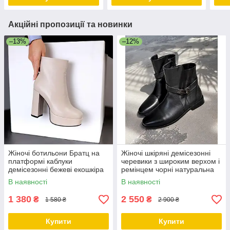
Акційні пропозиції та новинки
–13%
–12%
Жіночі ботильони Братц на
Жіночі шкіряні демісезонні
платформі каблуки
черевики з широким верхом і
демісезонні бежеві екошкіра
ремінцем чорні натуральна
шкіра
В наявності
В наявності
1 380
2 550
₴
₴
1 580 ₴
2 900 ₴
Купити
Купити