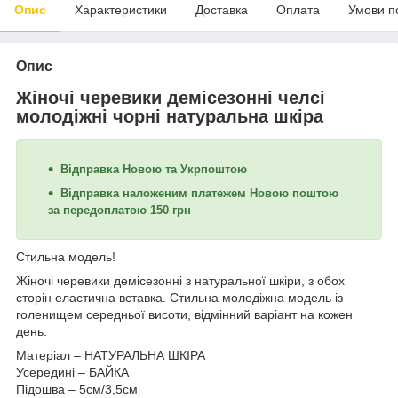
Опис
Характеристики
Доставка
Оплата
Умови п
Опис
Жіночі черевики демісезонні челсі
молодіжні чорні натуральна шкіра
Відправка Новою та Укрпоштою
Відправка наложеним платежем Новою поштою
за передоплатою 150 грн
Стильна модель!
Жіночі черевики демісезонні з натуральної шкіри, з обох
сторін еластична вставка. Стильна молодіжна модель із
голенищем середньої висоти, відмінний варіант на кожен
день.
Матеріал – НАТУРАЛЬНА ШКІРА
Усередині –
БАЙКА
Підошва – 5см/3,5см