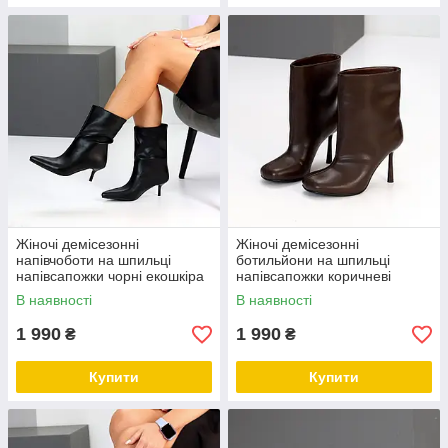
Жіночі демісезонні
Жіночі демісезонні
напівчоботи на шпильці
ботильйони на шпильці
напівсапожки чорні екошкіра
напівсапожки коричневі
екошкіра
В наявності
В наявності
1 990
1 990
₴
₴
Купити
Купити