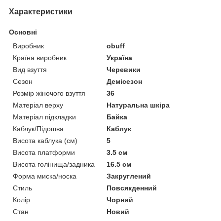
Характеристики
Основні
Виробник
obuff
Країна виробник
Україна
Вид взуття
Черевики
Сезон
Демісезон
Розмір жіночого взуття
36
Матеріал верху
Натуральна шкіра
Матеріал підкладки
Байка
Каблук/Підошва
Каблук
Висота каблука (см)
5
Висота платформи
3.5 см
Висота голінища/задника
16.5 см
Форма миска/носка
Закруглений
Стиль
Повсякденний
Колір
Чорний
Стан
Новий