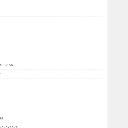
а шкіра
а
ий
 Блискавка