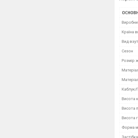
ОСНОВН
Виробни
Країна 
Вид взу
Сезон
Розмір 
Матеріа
Матеріа
Каблук/
Висота к
Висота 
Висота 
Форма м
Застібка