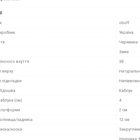
І
к
obuff
виробник
Україна
ття
Черевики
Зима
жіночого взуття
38
л верху
Натуральн
л підкладки
Напіввовн
Підошва
Каблук
аблука (см)
4
платформи
2 см
голінища/задника
12 см
иска/носка
Закруглен
Шнурівка,