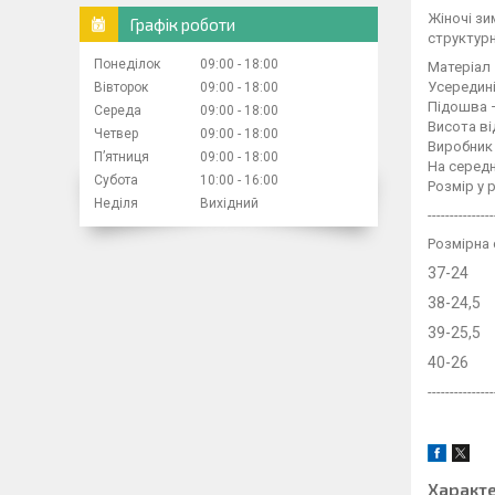
Жіночі зи
Графік роботи
структурн
Понеділок
09:00
18:00
Матеріал
Усередин
Вівторок
09:00
18:00
Підошва 
Середа
09:00
18:00
Висота ві
Четвер
09:00
18:00
Виробник 
Пʼятниця
09:00
18:00
На серед
Субота
10:00
16:00
Розмір у 
Неділя
Вихідний
---------------
Розмірна 
37-24
38-24,5
39-25,5
40-26
---------------
Характ