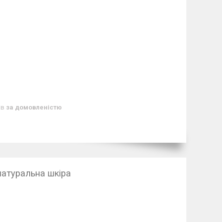
ів
за домовленістю
 натуральна шкіра