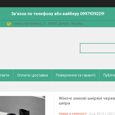
Зв'язок по телефону або вайберу 0997939229!
Левка Лук'яненка, 21, 49005, Дніпро, Україна
такти
Оплата і доставка
Повернення та гарантії
Публіч
Жіночі зимові шкіряні черев
шкіра
Немає в наявності
Код:
8619-1100/1