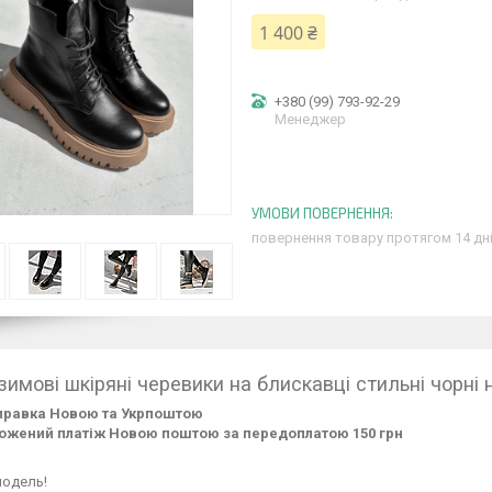
1 400 ₴
+380 (99) 793-92-29
Менеджер
повернення товару протягом 14 дн
 зимові шкіряні черевики на блискавці стильні чорні
правка Новою та Укрпоштою
ожений платіж Новою поштою за передоплатою 150 грн
модель!