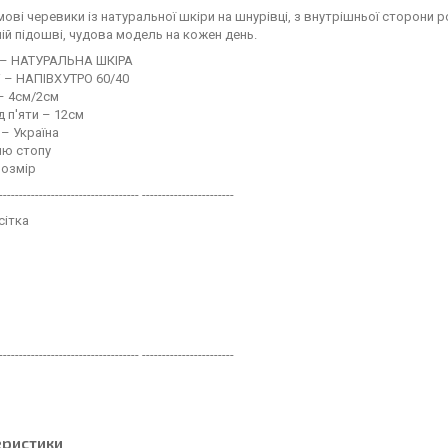
мові черевики із натуральної шкіри на шнурівці, з внутрішньої сторони
ій підошві, чудова модель на кожен день.
 – НАТУРАЛЬНА ШКІРА
і – НАПІВХУТРО 60/40
– 4см/2см
д п'яти – 12см
– Україна
ню стопу
розмір
----------------------------------- -----------------------
сітка
----------------------------------- -----------------------
еристики