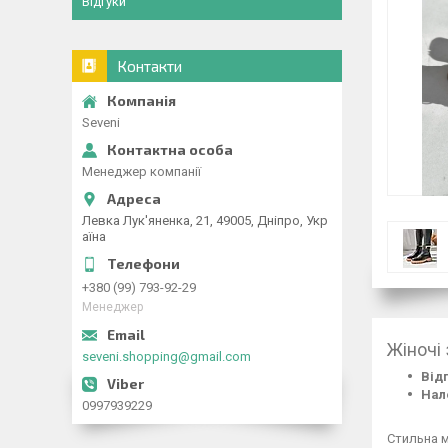
Відгуки
Контакти
Seveni
Менеджер компанії
Левка Лук'яненка, 21, 49005, Дніпро, Укр
аїна
+380 (99) 793-92-29
Менеджер
Жіночі
seveni.shopping@gmail.com
Від
Нал
0997939229
Стильна 