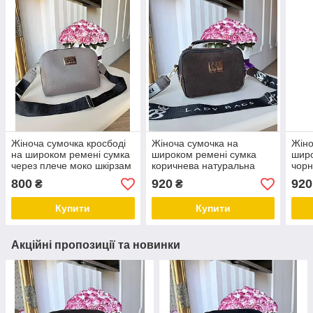
Жіноча сумочка кросбоді
Жіноча сумочка на
Жіно
на широком ремені сумка
широком ремені сумка
широ
через плече моко шкірзам
коричнева натуральна
чорн
замша+шкірзам
зам
800
920
920
₴
₴
Купити
Купити
Акційні пропозиції та новинки