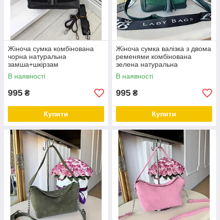
Жіноча сумка комбінована
Жіноча сумка валізка з двома
чорна натуральна
ременями комбінована
замша+шкірзам
зелена натуральна
замша+шкірзам
В наявності
В наявності
995
995
₴
₴
Купити
Купити