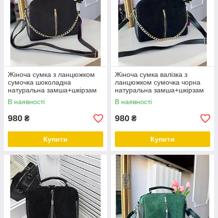
Жіноча сумка з ланцюжком
Жіноча сумка валізка з
сумочка шоколадна
ланцюжком сумочка чорна
натуральна замша+шкірзам
натуральна замша+шкірзам
В наявності
В наявності
980
980
₴
₴
Купити
Купити