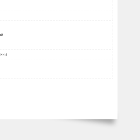
ий
ний