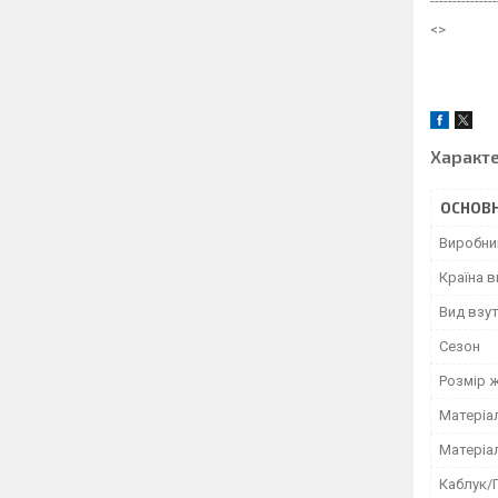
---------------
<>
Характ
ОСНОВН
Виробни
Країна 
Вид взу
Сезон
Розмір 
Матеріа
Матеріа
Каблук/