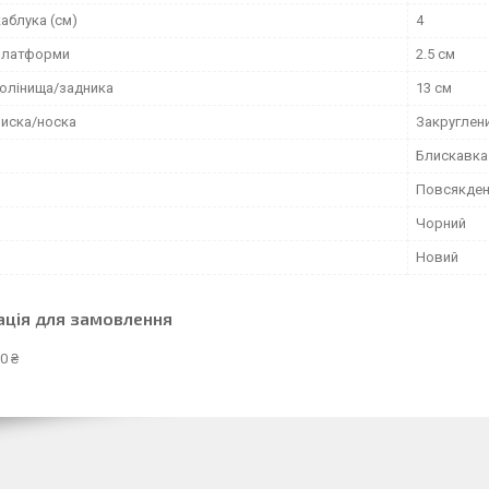
аблука (см)
4
платформи
2.5 см
голінища/задника
13 см
иска/носка
Закруглен
Блискавка
Повсякден
Чорний
Новий
ація для замовлення
0 ₴