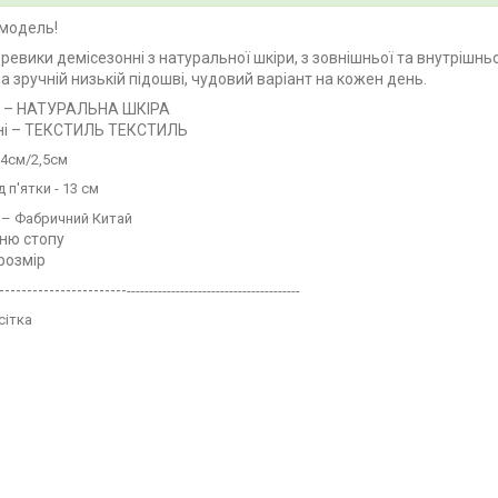
модель!
еревики демісезонні з натуральної шкіри, з зовнішньої та внутрішн
а зручній низькій підошві, чудовий варіант на кожен день.
л – НАТУРАЛЬНА ШКІРА
ні – ТЕКСТИЛЬ ТЕКСТИЛЬ
4см/2,5см
 п'ятки - 13 см
 – Фабричний Китай
ню стопу
 розмір
-----------------------
---------------------------------------
сітка