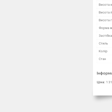
Висота к
Висота 
Висота 
Форма м
Застібка
Стиль
Колір
Стан
Інформ
Ціна:
1 31