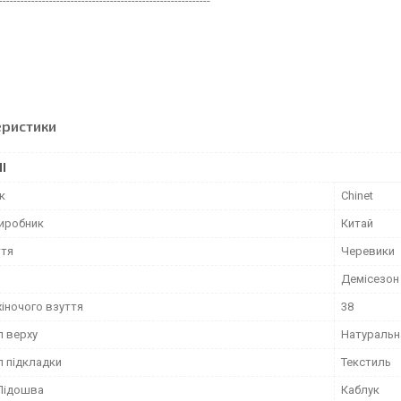
-----------------------------------------------------------
еристики
І
к
Chinet
виробник
Китай
ття
Черевики
Демісезон
жіночого взуття
38
л верху
Натуральн
л підкладки
Текстиль
Підошва
Каблук