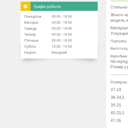
Графік роботи
Стильна 
Жіночі ч
Понеділок
09:00
18:00
модель н
Вівторок
09:00
18:00
Матеріа
Середа
09:00
18:00
Усереди
Четвер
09:00
18:00
Пʼятниця
09:00
18:00
Підошва- 
Субота
10:00
16:00
Висота від
Неділя
Вихідний
Виробник
На серед
Розмір у
------------
Розмірна 
37-24
38-24,5
39-25
40-25,5
41-26