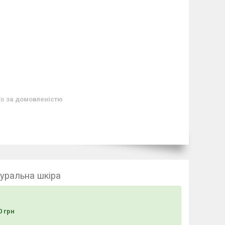
ів
за домовленістю
туральна шкіра
 грн