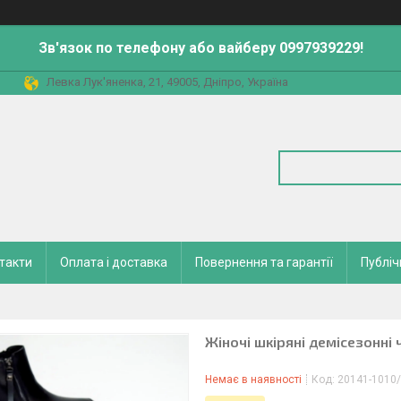
Зв'язок по телефону або вайберу 0997939229!
Левка Лук'яненка, 21, 49005, Дніпро, Україна
такти
Оплата і доставка
Повернення та гарантії
Публіч
Жіночі шкіряні демісезонні 
Немає в наявності
Код:
20141-1010