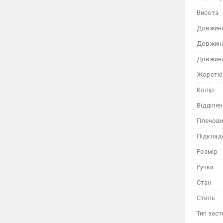
Висота
Довжин
Довжина
Довжина
Жорсткі
Колір
Відділен
Плечови
Підклад
Розмір
Ручки
Стан
Стиль
Тип зас