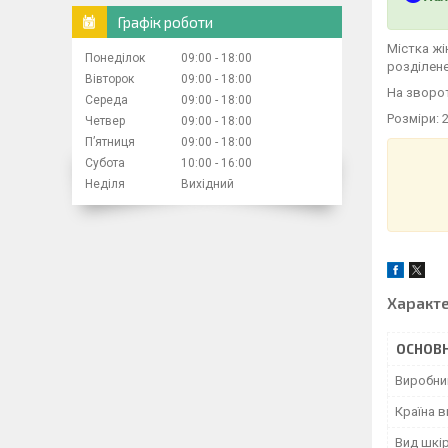
Графік роботи
Містка жі
Понеділок
09:00
18:00
розділене
Вівторок
09:00
18:00
На зворот
Середа
09:00
18:00
Розміри: 
Четвер
09:00
18:00
Пʼятниця
09:00
18:00
Субота
10:00
16:00
Неділя
Вихідний
Характ
ОСНОВН
Виробни
Країна 
Вид шкі