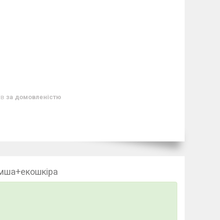
ів
за домовленістю
амша+екошкіра