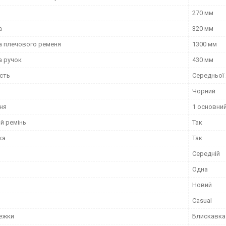
270 мм
а
320 мм
 плечового ременя
1300 мм
 ручок
430 мм
сть
Середньої
Чорний
ня
1 основний
й ремінь
Так
ка
Так
Середній
Одна
Новий
Casual
тежки
Блискавка