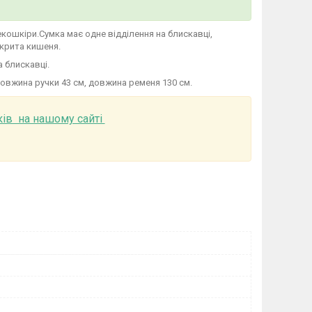
екошкіри.Сумка має одне відділення на блискавці,
дкрита кишеня.
а блискавці.
 Довжина ручки 43 см, довжина ременя 130 см.
ків на нашому сайті