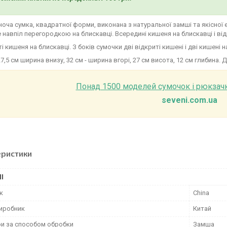
ноча сумка, квадратної форми, виконана з натуральної замші та якісної 
 навпіл перегородкою на блискавці. Всередині кишеня на блискавці і ві
і кишеня на блискавці. З боків сумочки дві відкриті кишені і дві кишені н
27,5 см ширина внизу, 32 см - ширина вгорі, 27 см висота, 12 см глибина.
Понад 1500 моделей сумочок і рюкзач
seveni.com.ua
еристики
І
к
China
виробник
Китай
ри за способом обробки
Замша