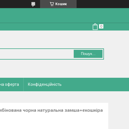
Кошик
Пошук...
на оферта
Конфіденційність
мбінована чорна натуральна замша+екошкіра