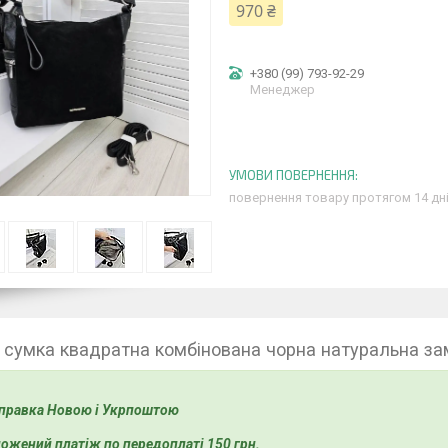
970 ₴
+380 (99) 793-92-29
Менеджер
повернення товару протягом 14 дн
 сумка квадратна комбінована чорна натуральна з
правка Новою і Укрпоштою
ожений платіж по передоплаті 150 грн.