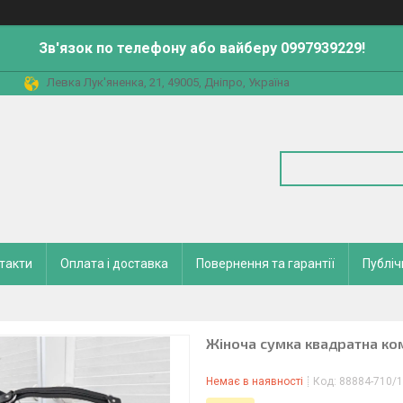
Зв'язок по телефону або вайберу 0997939229!
Левка Лук'яненка, 21, 49005, Дніпро, Україна
такти
Оплата і доставка
Повернення та гарантії
Публіч
Жіноча сумка квадратна ко
Немає в наявності
Код:
88884-710/1