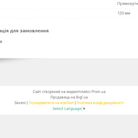
Прямокут
120 мм
ація для замовлення
 ₴
Сайт створений на маркетплейсі
Prom.ua
Продавець на Bigl.ua
Seveni |
Поскаржитися на контент
|
Політика конфіденційності
Select Language
▼