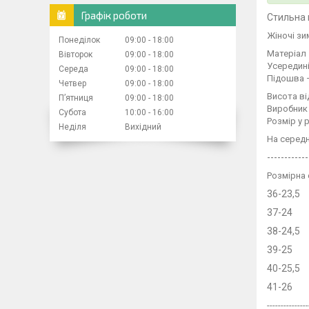
Графік роботи
Стильна 
Жіночі зи
Понеділок
09:00
18:00
Матеріал
Вівторок
09:00
18:00
Усередин
Середа
09:00
18:00
Підошва 
Четвер
09:00
18:00
Висота ві
Пʼятниця
09:00
18:00
Виробник
Субота
10:00
16:00
Розмір у 
Неділя
Вихідний
На серед
------------
Розмірна 
36-23,5
37-24
38-24,5
39-25
40-25,5
41-26
---------------