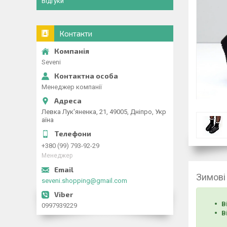
Відгуки
Контакти
Seveni
Менеджер компанії
Левка Лук'яненка, 21, 49005, Дніпро, Укр
аїна
+380 (99) 793-92-29
Менеджер
Зимові 
seveni.shopping@gmail.com
В
0997939229
В