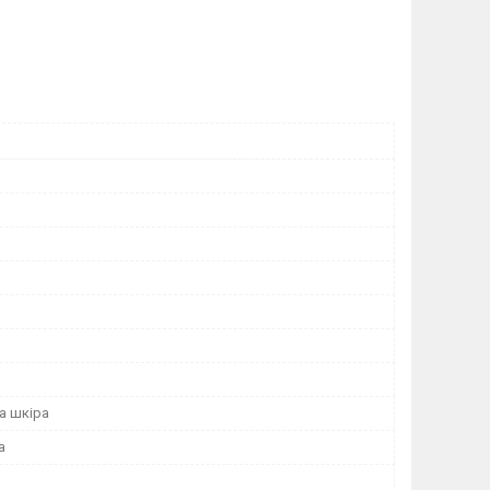
а шкіра
а