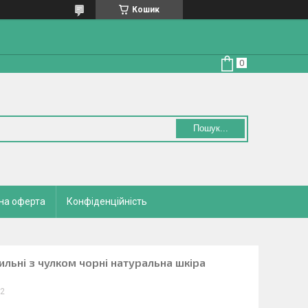
Кошик
Пошук...
на оферта
Конфіденційність
стильні з чулком чорні натуральна шкіра
/2