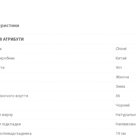
еристики
І АТРИБУТИ
к
Chinet
виробник
Китай
ття
Уггі
Жіноча
Зима
жіночого взуття
36
Чорний
л верху
Натуральн
л підкладки
Напіввовн
голінища/задника
19 см