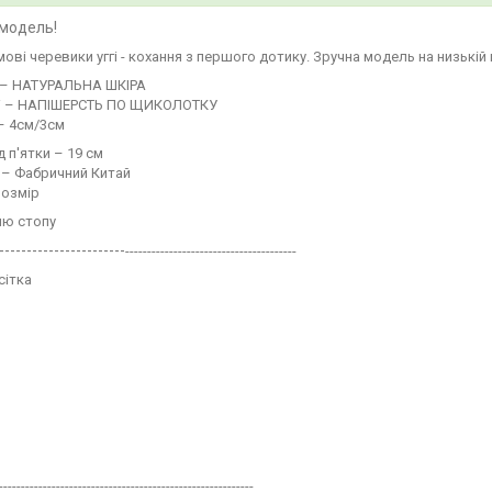
модель!
мові черевики уггі - кохання з першого дотику. Зручна модель на низькі
 – НАТУРАЛЬНА ШКІРА
і – НАПІШЕРСТЬ ПО ЩИКОЛОТКУ
– 4см/3см
д п'ятки – 19 см
 – Фабричний Китай
розмір
ню стопу
-----------------------
---------------------------------------
сітка
----------------------------------------------------------