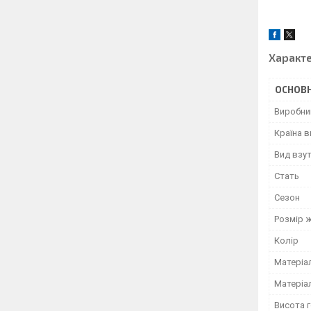
Характ
ОСНОВН
Виробни
Країна 
Вид взу
Стать
Сезон
Розмір 
Колір
Матеріа
Матеріа
Висота 