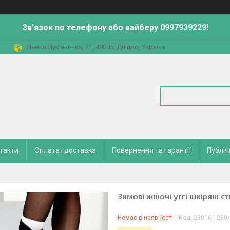
Зв'язок по телефону або вайберу 0997939229!
Левка Лук'яненка, 21, 49005, Дніпро, Україна
такти
Оплата і доставка
Повернення та гарантії
Публіч
Зимові жіночі уггі шкіряні 
Немає в наявності
Код:
23016-1290