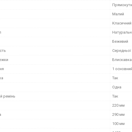
Прямокут
Малий
Класичний
л
Натуральн
Бежевий
сть
Середньої
тежки
Блискавка
ня
1 основний
ка
Так
Одна
й ремінь
Так
220 мм
а
290 мм
100 мм