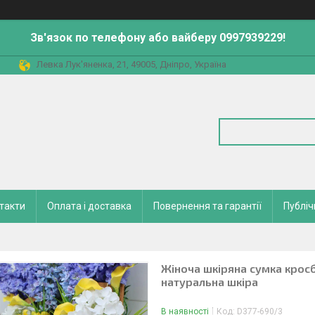
Зв'язок по телефону або вайберу 0997939229!
Левка Лук'яненка, 21, 49005, Дніпро, Україна
такти
Оплата і доставка
Повернення та гарантії
Публіч
Жіноча шкіряна сумка крос
натуральна шкіра
В наявності
Код:
D377-690/3