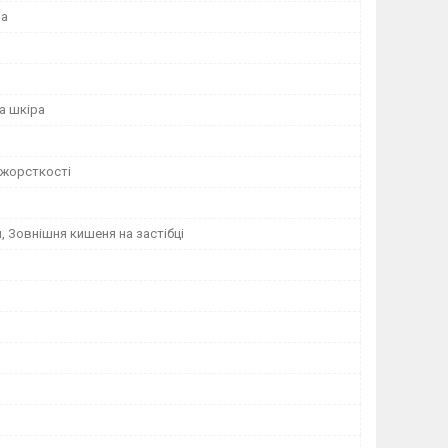
на
а шкіра
 жорсткості
, Зовнішня кишеня на застібці