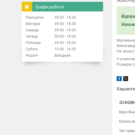
Жіноча
Графік роботи
Відпр
Понеділок
09:00
18:00
Вівторок
09:00
18:00
Наложе
Середа
09:00
18:00
Четвер
09:00
18:00
Маленька 
Пʼятниця
09:00
18:00
блискавці
Субота
10:00
16:00
На зворот
Неділя
Вихідний
У комплек
Розміри су
Характ
ОСНОВН
Виробни
Країна 
Тип сумк