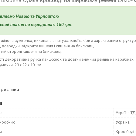
 шкіряна сумка кросбоді на широкому ремені сумоч
авляємо Новою та Укрпоштою
ний платіж по передоплаті 150 грн.
жіноча сумкочка, виконана з натуральної шкіри з характерним структу
, всередині відкрита кишеня і кишеня на блискавці.
ній стороні кишеня на блискавці.
ті декоративна ручка ланцюжок та довгий знімний ремінь на карабінах.
мочки: 29 х 22 х 10 см.
еристики
І
к
Україна ТД
виробник
Україна
и
Крос-боді