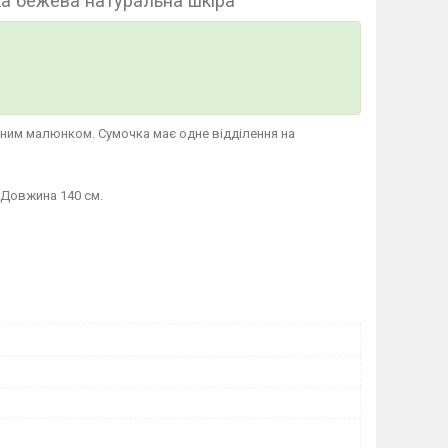
ка бежева натуральна шкіра
рним малюнком. Сумочка має одне відділення на
 Довжина 140 см.