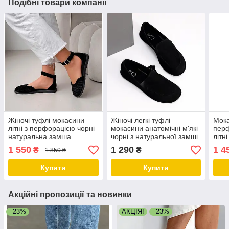
Подібні товари компанії
Жіночі туфлі мокасини
Жіночі легкі туфлі
Мока
літні з перфорацією чорні
мокасини анатомічні м'які
перф
натуральна замша
чорні з натуральної замші
літн
шкір
1 550
1 290
1 4
₴
₴
1 850 ₴
Купити
Купити
Акційні пропозиції та новинки
–23%
АКЦІЯ!
–23%