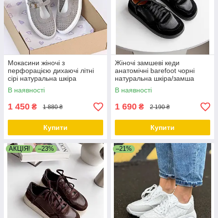
Мокасини жіночі з
Жіночі замшеві кеди
перфорацією дихаючі літні
анатомічні barefoot чорні
сірі натуральна шкіра
натуральна шкіра/замша
В наявності
В наявності
1 450
1 690
₴
₴
1 880 ₴
2 190 ₴
Купити
Купити
АКЦІЯ!
–23%
–21%