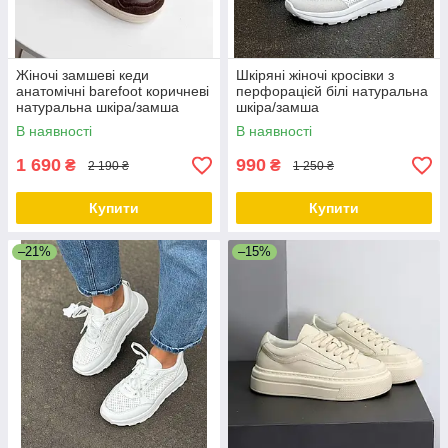
Жіночі замшеві кеди
Шкіряні жіночі кросівки з
анатомічні barefoot коричневі
перфорацієй білі натуральна
натуральна шкіра/замша
шкіра/замша
В наявності
В наявності
1 690
990
₴
₴
2 190 ₴
1 250 ₴
Купити
Купити
–21%
–15%