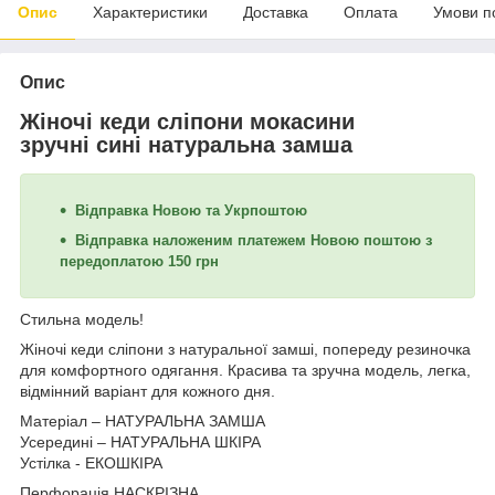
Опис
Характеристики
Доставка
Оплата
Умови п
Опис
Жіночі кеди сліпони мокасини
зручні сині натуральна замша
Відправка Новою та Укрпоштою
Відправка наложеним платежем Новою поштою з
передоплатою 150 грн
Стильна модель!
Жіночі кеди сліпони з натуральної замші, попереду резиночка
для комфортного одягання. Красива та зручна модель, легка,
відмінний варіант для кожного дня.
Матеріал – НАТУРАЛЬНА ЗАМША
Усередині – НАТУРАЛЬНА ШКІРА
Устілка - ЕКОШКІРА
Перфорація НАСКРІЗНА