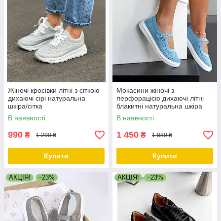
Жіночі кросівки літні з сіткою
Мокасини жіночі з
дихаючі сірі натуральна
перфорацією дихаючі літні
шкіра/сітка
блакитні натуральна шкіра
В наявності
В наявності
990
1 450
₴
₴
1 290 ₴
1 880 ₴
Купити
Купити
АКЦІЯ!
–23%
АКЦІЯ!
–23%