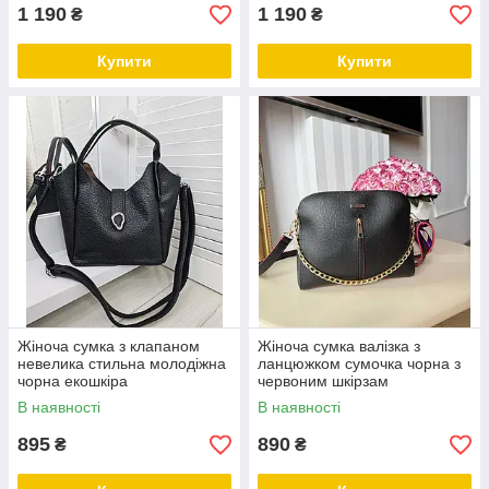
1 190
1 190
₴
₴
Купити
Купити
Жіноча сумка з клапаном
Жіноча сумка валізка з
невелика стильна молодіжна
ланцюжком сумочка чорна з
чорна екошкіра
червоним шкірзам
В наявності
В наявності
895
890
₴
₴