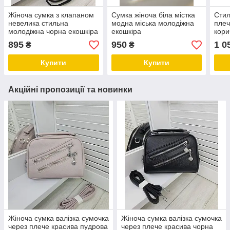
Жіноча сумка з клапаном
Сумка жіноча біла містка
Стил
невелика стильна
модна міська молодіжна
плеч
молодіжна чорна екошкіра
екошкіра
кори
зам
895
950
1 0
₴
₴
Купити
Купити
Акційні пропозиції та новинки
Жіноча сумка валізка сумочка
Жіноча сумка валізка сумочка
через плече красива пудрова
через плече красива чорна