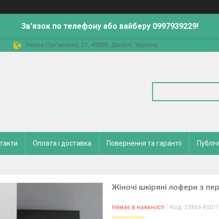
Зв'язок по телефону або вайберу 0997939229!
Левка Лук'яненка, 21, 49005, Дніпро, Україна
такти
Оплата і доставка
Повернення та гарантії
Публіч
Жіночі шкіряні лофери з пер
Немає в наявності
Код:
23866-950/1