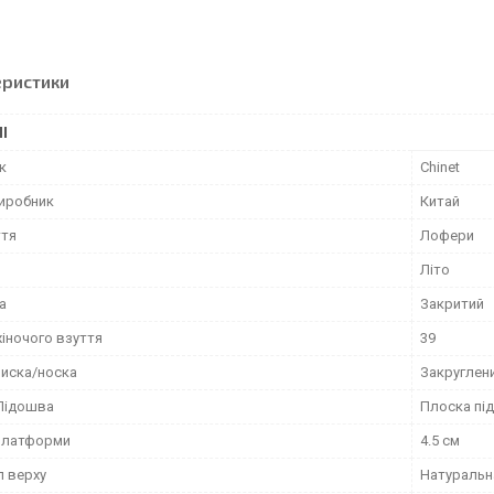
еристики
І
к
Chinet
виробник
Китай
ття
Лофери
Літо
а
Закритий
жіночого взуття
39
иска/носка
Закруглен
Підошва
Плоска пі
платформи
4.5 см
л верху
Натуральн