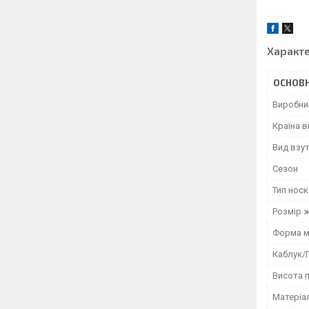
Характ
ОСНОВН
Виробни
Країна 
Вид взу
Сезон
Тип носк
Розмір 
Форма м
Каблук/
Висота 
Матеріа