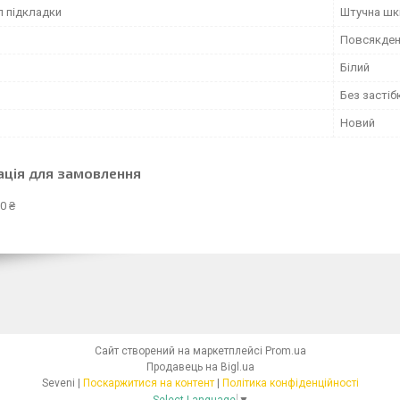
л підкладки
Штучна шк
Повсякден
Білий
Без застіб
Новий
ація для замовлення
0 ₴
Сайт створений на маркетплейсі
Prom.ua
Продавець на Bigl.ua
Seveni |
Поскаржитися на контент
|
Політика конфіденційності