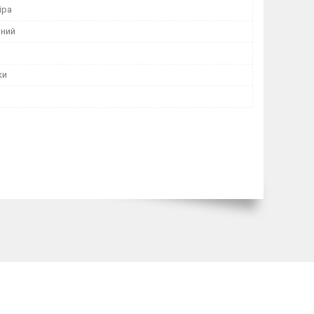
іра
ний
ки