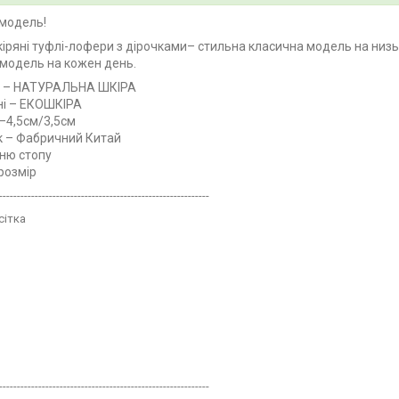
модель!
кіряні туфлі-лофери з дірочками– стильна класична модель на низь
 модель на кожен день.
л – НАТУРАЛЬНА ШКІРА
і –
ЕКОШКІРА
–4,5см/3,5см
 – Фабричний Китай
ню стопу
 розмір
-----------------------------------------------------------
сітка
-----------------------------------------------------------