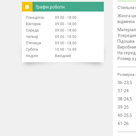
Графік роботи
Стильна 
Жіночі ш
Понеділок
09:00
18:00
відмінна
Вівторок
09:00
18:00
Матеріа
Середа
09:00
18:00
Усередин
Четвер
09:00
18:00
Підошва 
Пʼятниця
09:00
18:00
Виробник
Субота
10:00
16:00
На серед
Неділя
Вихідний
Розмір у
---------------
Розмірна 
36-23,5
37-24
38-24,5
39-25
40-25,5
41-26
---------------