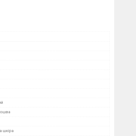
ий
дошва
а шкіра