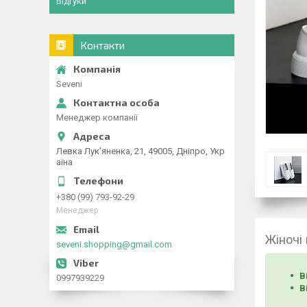
Відгуки
Контакти
Seveni
Менеджер компанії
Левка Лук'яненка, 21, 49005, Дніпро, Укр
аїна
+380 (99) 793-92-29
Менеджер
Жіночі
seveni.shopping@gmail.com
В
0997939229
В