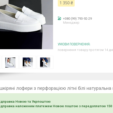
1 350 ₴
+380 (99) 793-92-29
Менеджер
повернення товару протягом 14 дн
 шкіряні лофери з перфорацією літні білі натуральна
ідправка Новою та Укрпоштою
ідправка наложеним платежем Новою поштою з передоплатою 150 