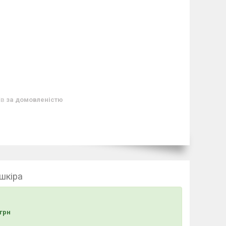
ів
за домовленістю
 шкіра
грн