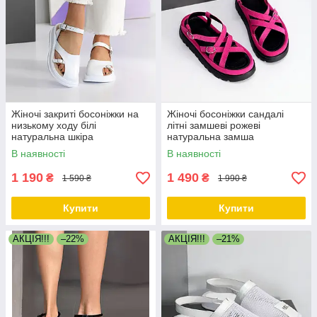
Жіночі закриті босоніжки на
Жіночі босоніжки сандалі
низькому ходу білі
літні замшеві рожеві
натуральна шкіра
натуральна замша
В наявності
В наявності
1 190
1 490
₴
₴
1 590 ₴
1 990 ₴
Купити
Купити
АКЦІЯ!!!
–22%
АКЦІЯ!!!
–21%