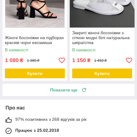
Закриті жіночі босоніжки з
Жіночі босоніжки на підборах
сіткою модні білі натуральна
красиві чорні екозамша
шкіра/сітка
В наявності
В наявності
1 080
1 150
₴
₴
1 380 ₴
1 450 ₴
Купити
Купити
Показати ще
Про нас
97% позитивних з 268 відгуків за рік
Працює з 25.02.2018