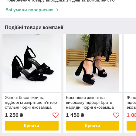
Всі умови повернення
Подібні товари компанії
Жіночі босоніжки на
Босоніжки жіночі на
Жіно
підборі із закритою п'ятою
високому підборі братц
підб
стильні чорні екозамша
нарядні чорні екозамша
еко
1 250
1 450
1 0
₴
₴
Купити
Купити