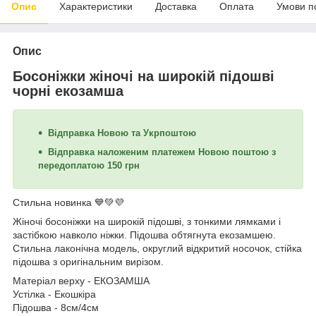
Опис
Характеристики
Доставка
Оплата
Умови п
Опис
Босоніжки жіночі на широкій підошві
чорні екозамша
Відправка Новою та Укрпоштою
Відправка наложеним платежем Новою поштою з
передоплатою 150 грн
Стильна новинка 💙💚💜
Жіночі босоніжки на широкій підошві, з тонкими лямками і
застібкою навколо ніжки. Підошва обтягнута екозамшею.
Стильна лаконічна модель, округлий відкритий носочок, стійка
підошва з оригінальним вирізом.
Матеріал верху - ЕКОЗАМША
Устілка - Екошкіра
Підошва - 8см/4см