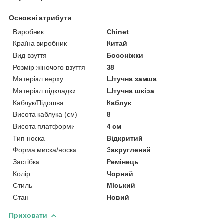
Основні атрибути
Виробник
Chinet
Країна виробник
Китай
Вид взуття
Босоніжки
Розмір жіночого взуття
38
Матеріал верху
Штучна замша
Матеріал підкладки
Штучна шкіра
Каблук/Підошва
Каблук
Висота каблука (см)
8
Висота платформи
4 см
Тип носка
Відкритий
Форма миска/носка
Закруглений
Застібка
Ремінець
Колір
Чорний
Стиль
Міський
Стан
Новий
Приховати