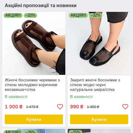
Акційні пропозиції та новинки
АКЦІЯ!!!
–32%
АКЦІЯ!!!
–32%
Жіночі босоніжки черевики з
Закриті жіночі босоніжки з
сіткою молодіжні коричневі
сіткою модні чорні
екозамша+сітка
натуральна шкіра/сітка
В наявності
В наявності
1 000
990
₴
₴
1 470 ₴
1 450 ₴
Купити
Купити
АКЦІЯ!!!
–26%
–25%