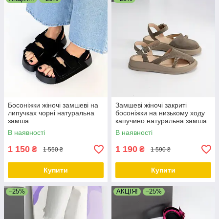
Босоніжки жіночі замшеві на
Замшеві жіночі закриті
липучках чорні натуральна
босоніжки на низькому ходу
замша
капучино натуральна замша
В наявності
В наявності
1 150
1 190
₴
₴
1 550 ₴
1 590 ₴
Купити
Купити
–25%
АКЦІЯ!
–25%