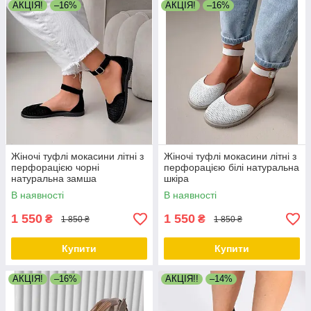
АКЦІЯ!
–16%
АКЦІЯ!
–16%
Жіночі туфлі мокасини літні з
Жіночі туфлі мокасини літні з
перфорацією чорні
перфорацією білі натуральна
натуральна замша
шкіра
В наявності
В наявності
1 550
1 550
₴
₴
1 850 ₴
1 850 ₴
Купити
Купити
АКЦІЯ!
–16%
АКЦІЯ!!
–14%