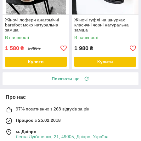
Жіночі лофери анатомічні
Жіночі туфлі на шнурках
barefoot моко натуральна
класичні чорні натуральна
замша
замша
В наявності
В наявності
1 580
1 980
₴
₴
1 780 ₴
Купити
Купити
Показати ще
Про нас
97% позитивних з 268 відгуків за рік
Працює з 25.02.2018
м. Дніпро
Левка Лук'яненка, 21, 49005, Дніпро, Україна