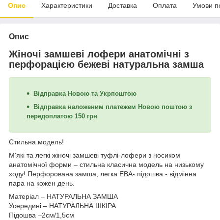
Опис
Характеристики
Доставка
Оплата
Умови п
Опис
Жіночі замшеві лофери анатомічні з
перфорацією бежеві натуральна замша
Відправка Новою та Укрпоштою
Відправка наложеним платежем Новою поштою з
передоплатою 150 грн
Стильна модель!
М'які та легкі жіночі замшеві туфлі-лофери з носиком
анатомічної форми – стильна класична модель на низькому
ходу! Перфорована замша, легка ЕВА- підошва - відмінна
пара на кожен день.
Матеріал – НАТУРАЛЬНА ЗАМША
Усередині –
НАТУРАЛЬНА ШКІРА
Підошва –2см/1,5см