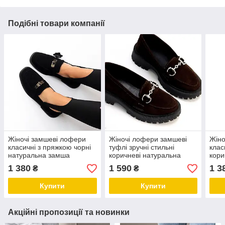
Подібні товари компанії
Жіночі замшеві лофери
Жіночі лофери замшеві
Жіно
класичні з пряжкою чорні
туфлі зручні стильні
клас
натуральна замша
коричневі натуральна
кори
замша
зам
1 380
1 590
1 3
₴
₴
Купити
Купити
Акційні пропозиції та новинки