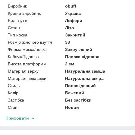
Виробник
obuff
Країна виробник
Україна
Вид взуття
Лофери
Сезон
Літо
Тип носка
Закритий
Розмір жіночого взуття
38
Форма миска/носка
Закруглений
Каблук/Підошва
Плоска підошва
Висота платформи
2 см
Матеріал верху
Натуральна замша
Матеріал підкладки
Натуральна шкіра
Стиль
Повсякденний
Колір
Бежевий
Застібка
Без застібки
Стан
Новий
Приховати