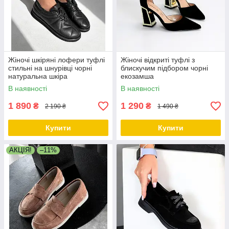
Жіночі шкіряні лофери туфлі
Жіночі відкриті туфлі з
стильні на шнурівці чорні
блискучим підбором чорні
натуральна шкіра
екозамша
В наявності
В наявності
1 890
1 290
₴
₴
2 190 ₴
1 490 ₴
Купити
Купити
АКЦІЯ!
–11%