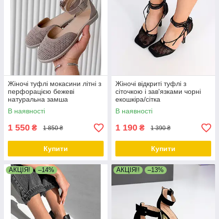
Жіночі туфлі мокасини літні з
Жіночі відкриті туфлі з
перфорацією бежеві
сіточкою і зав'язками чорні
натуральна замша
екошкіра/сітка
В наявності
В наявності
1 550
1 190
₴
₴
1 850 ₴
1 390 ₴
Купити
Купити
АКЦІЯ!
–14%
АКЦІЯ!!
–13%