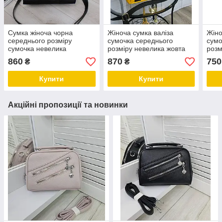
Сумка жіноча чорна
Жіноча сумка валіза
Жіно
середнього розміру
сумочка середнього
сумо
сумочка невелика
розміру невелика жовта
розм
класична шкірзам
шкірзам
шкір
860
870
750
₴
₴
Купити
Купити
Акційні пропозиції та новинки