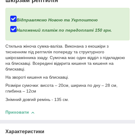
Відправляємо Новою та Укрпоштою
Наложений платіж по передоплаті 150 грн.
Стильна жіноча сумка-валіза. Виконана з екошкіри з
тисненням під рептилія попереду та структурного
шкірозамінника ззаду. Сумочка має один відділ з підкладкою
на блискавці. Всередині відкрита кишеня та кишеня на
блискавці.
На звороті кишеня на блискавці.
Розміри сумочки: висота – 20см, ширина по дну – 28 см,
глибина – 12см
Знімний довгий ремінь - 135 см.
Приховати
Характеристики