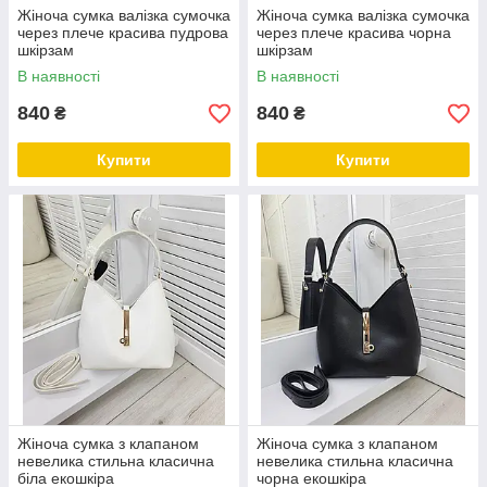
Жіноча сумка валізка сумочка
Жіноча сумка валізка сумочка
через плече красива пудрова
через плече красива чорна
шкірзам
шкірзам
В наявності
В наявності
840
840
₴
₴
Купити
Купити
Жіноча сумка з клапаном
Жіноча сумка з клапаном
невелика стильна класична
невелика стильна класична
біла екошкіра
чорна екошкіра