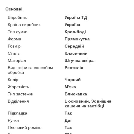
Основні
Виробник
Україна ТД
Країна виробник
Україна
Тип сумки
Крос-боді
Форма
Прямокутна
Розмір
Середній
Стиль
Класичний
Матеріал
Штучна шкіра
Вид шкіри за способом
Рептилія
обробки
Колір
Чорний
Жорсткість
М'яка
Тип застежки
Блискавка
Відділення
1 основний, Зовнішня
кишеня на застібці
Підкладка
Так
Ручки
Дві
Плечовий ремінь
Так