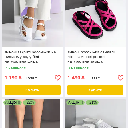
Жіночі закриті босоніжки на
Жіночі босоніжки сандалі
низькому ходу білі
літні замшеві рожеві
натуральна шкіра
натуральна замша
В наявності
В наявності
1 190
1 490
₴
₴
1 590 ₴
1 990 ₴
Купити
Купити
АКЦІЯ!!!
–22%
АКЦІЯ!!!
–21%