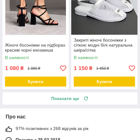
Закриті жіночі босоніжки з
Жіночі босоніжки на підборах
сіткою модні білі натуральна
красиві чорні екозамша
шкіра/сітка
В наявності
В наявності
1 080
1 150
₴
₴
1 380 ₴
1 450 ₴
Купити
Купити
Показати ще
Про нас
97% позитивних з 268 відгуків за рік
Працює з 25.02.2018