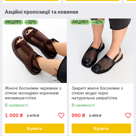
Акційні пропозиції та новинки
АКЦІЯ!!!
–32%
АКЦІЯ!!!
–32%
Жіночі босоніжки черевики з
Закриті жіночі босоніжки з
сіткою молодіжні коричневі
сіткою модні чорні
екозамша+сітка
натуральна шкіра/сітка
В наявності
В наявності
1 000
990
₴
₴
1 470 ₴
1 450 ₴
Купити
Купити