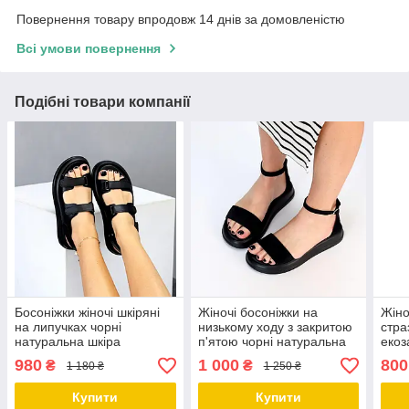
Повернення товару впродовж 14 днів за домовленістю
Всі умови повернення
Подібні товари компанії
Босоніжки жіночі шкіряні
Жіночі босоніжки на
Жіно
на липучках чорні
низькому ходу з закритою
стра
натуральна шкіра
п'ятою чорні натуральна
еко
замша
980
1 000
800
₴
₴
1 180 ₴
1 250 ₴
Купити
Купити