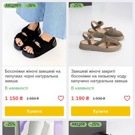
АКЦІЯ!!!
–26%
–25%
Босоніжки жіночі замшеві на
Замшеві жіночі закриті
липучках чорні натуральна
босоніжки на низькому ходу
замша
капучино натуральна замша
В наявності
В наявності
1 150
1 190
₴
₴
1 550 ₴
1 590 ₴
Купити
Купити
–25%
АКЦІЯ!
–25%