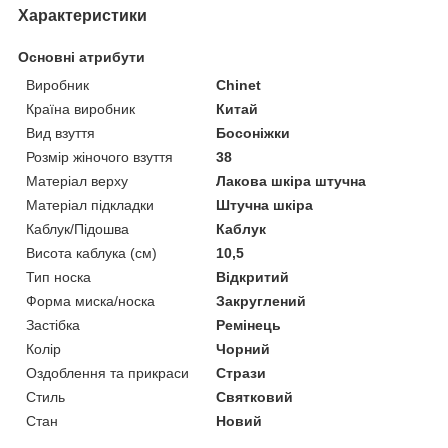
Характеристики
Основні атрибути
Виробник
Chinet
Країна виробник
Китай
Вид взуття
Босоніжки
Розмір жіночого взуття
38
Матеріал верху
Лакова шкіра штучна
Матеріал підкладки
Штучна шкіра
Каблук/Підошва
Каблук
Висота каблука (см)
10,5
Тип носка
Відкритий
Форма миска/носка
Закруглений
Застібка
Ремінець
Колір
Чорний
Оздоблення та прикраси
Стрази
Стиль
Святковий
Стан
Новий