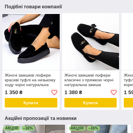
Подібні товари компанії
Жіночі замшеві лофери
Жіночі замшеві лофери
Жіно
красиві туфлі на низькому
класичні з пряжкою чорні
туфл
ходу чорні натуральна
натуральна замша
кори
замша
зам
1 350
1 380
1 5
₴
₴
Купити
Купити
Акційні пропозиції та новинки
АКЦІЯ!
–16%
АКЦІЯ!
–16%