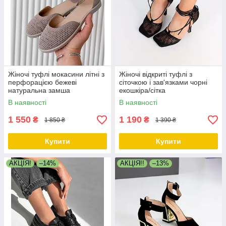
Жіночі туфлі мокасини літні з
Жіночі відкриті туфлі з
перфорацією бежеві
сіточкою і зав'язками чорні
натуральна замша
екошкіра/сітка
В наявності
В наявності
1 550
1 190
₴
₴
1 850 ₴
1 390 ₴
Купити
Купити
АКЦІЯ!
–14%
АКЦІЯ!!
–13%