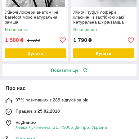
Жіночі лофери анатомічні
Жіночі туфлі лофери
barefoot моко натуральна
класичні із застібкою хакі
замша
натуральна шкіра/замша
В наявності
В наявності
1 580
1 790
₴
₴
1 780 ₴
Купити
Купити
Показати ще
Про нас
97% позитивних з 268 відгуків за рік
Працює з 25.02.2018
м. Дніпро
Левка Лук'яненка, 21, 49005, Дніпро, Україна
Контакти