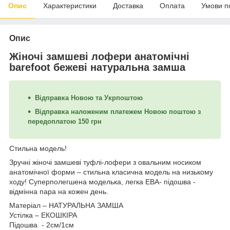
Опис
Характеристики
Доставка
Оплата
Умови п
Опис
Жіночі замшеві лофери анатомічні
barefoot бежеві натуральна замша
Відправка Новою та Укрпоштою
Відправка наложеним платежем Новою поштою з
передоплатою 150 грн
Стильна модель!
Зручні жіночі замшеві туфлі-лофери з овальним носиком
анатомічної форми – стильна класична модель на низькому
ходу! Суперполегшена моделька, легка ЕВА- підошва -
відмінна пара на кожен день.
Матеріал – НАТУРАЛЬНА ЗАМША
Устілка – ЕКО
ШКІРА
Підошва - 2см/1см