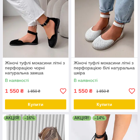
Жіночі туфлі мокасини літні з
Жіночі туфлі мокасини літні з
перфорацією чорні
перфорацією білі натуральна
натуральна замша
шкіра
В наявності
В наявності
1 550
1 550
₴
₴
1 850 ₴
1 850 ₴
Купити
Купити
АКЦІЯ!
–16%
АКЦІЯ!!
–14%