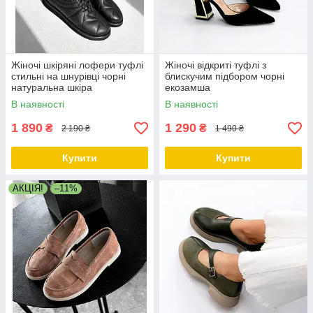
Жіночі шкіряні лофери туфлі
Жіночі відкриті туфлі з
стильні на шнурівці чорні
блискучим підбором чорні
натуральна шкіра
екозамша
В наявності
В наявності
1 890
1 290
₴
₴
2 190 ₴
1 490 ₴
Купити
Купити
АКЦІЯ!
–11%