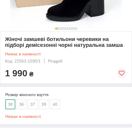
Жіночі замшеві ботильони черевики на
підборі демісезонні чорні натуральна замша
Немає в наявності
Код: 22563-1590/1
Роздріб
1 990
₴
Розмір жіночого взуття
38
36
37
39
40
Немає в наявності