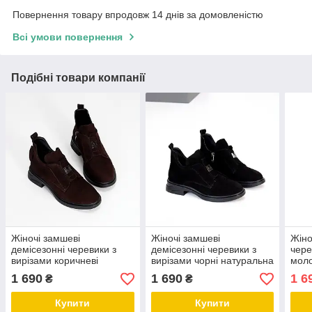
Повернення товару впродовж 14 днів за домовленістю
Всі умови повернення
Подібні товари компанії
Жіночі замшеві
Жіночі замшеві
Жіно
демісезонні черевики з
демісезонні черевики з
чере
вирізами коричневі
вирізами чорні натуральна
моло
натуральна замша
замша
нату
1 690
1 690
1 6
₴
₴
Купити
Купити