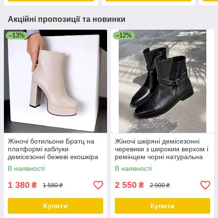
Акційні пропозиції та новинки
–13%
–12%
Жіночі ботильони Братц на
Жіночі шкіряні демісезонні
платформі каблуки
черевики з широким верхом і
демісезонні бежеві екошкіра
ремінцем чорні натуральна
шкіра
В наявності
В наявності
1 380
2 550
₴
₴
1 580 ₴
2 900 ₴
Купити
Купити