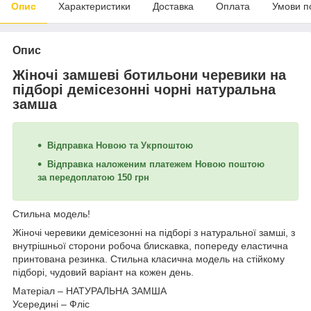
Опис
Характеристики
Доставка
Оплата
Умови п
Опис
Жіночі замшеві ботильони черевики на
підборі демісезонні чорні натуральна
замша
Відправка Новою та Укрпоштою
Відправка наложеним платежем Новою поштою
за передоплатою 150 грн
Стильна модель!
Жіночі черевики демісезонні на підборі з натуральної замші, з
внутрішньої сторони робоча блискавка, попереду еластична
принтована резинка. Стильна класична модель на стійкому
підборі, чудовий варіант на кожен день.
Матеріал – НАТУРАЛЬНА ЗАМША
Усередині – Ф
ліс