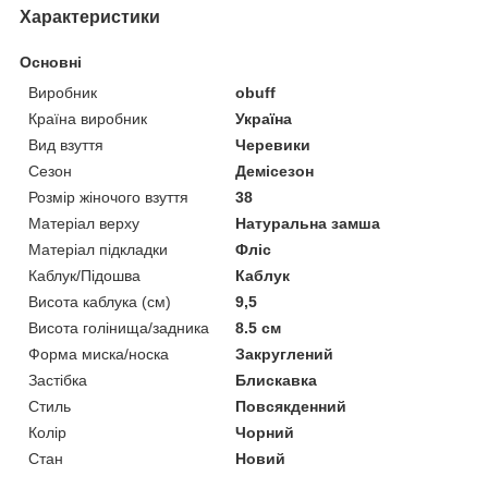
Характеристики
Основні
Виробник
obuff
Країна виробник
Україна
Вид взуття
Черевики
Сезон
Демісезон
Розмір жіночого взуття
38
Матеріал верху
Натуральна замша
Матеріал підкладки
Фліс
Каблук/Підошва
Каблук
Висота каблука (см)
9,5
Висота голінища/задника
8.5 см
Форма миска/носка
Закруглений
Застібка
Блискавка
Стиль
Повсякденний
Колір
Чорний
Стан
Новий