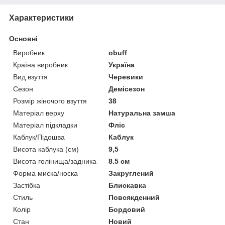
Характеристики
Основні
Виробник
obuff
Країна виробник
Україна
Вид взуття
Черевики
Сезон
Демісезон
Розмір жіночого взуття
38
Матеріал верху
Натуральна замша
Матеріал підкладки
Фліс
Каблук/Підошва
Каблук
Висота каблука (см)
9,5
Висота голінища/задника
8.5 см
Форма миска/носка
Закруглений
Застібка
Блискавка
Стиль
Повсякденний
Колір
Бордовий
Стан
Новий