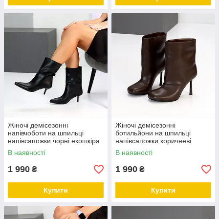
Жіночі демісезонні
Жіночі демісезонні
напівчоботи на шпильці
ботильйони на шпильці
напівсапожки чорні екошкіра
напівсапожки коричневі
екошкіра
В наявності
В наявності
1 990
1 990
₴
₴
Купити
Купити