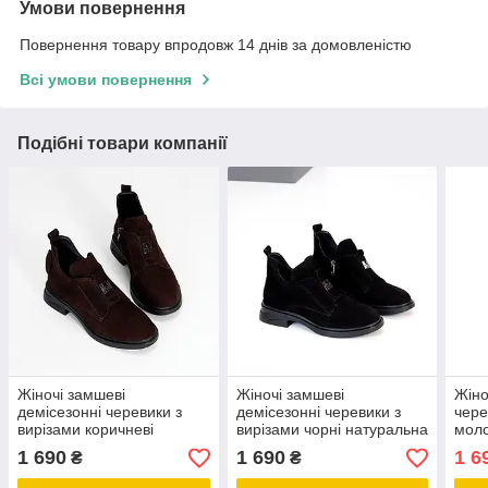
Умови повернення
Повернення товару впродовж 14 днів за домовленістю
Всі умови повернення
Подібні товари компанії
Жіночі замшеві
Жіночі замшеві
Жіно
демісезонні черевики з
демісезонні черевики з
чере
вирізами коричневі
вирізами чорні натуральна
моло
натуральна замша
замша
нату
1 690
1 690
1 6
₴
₴