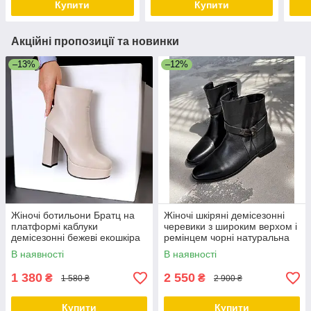
Купити
Купити
Акційні пропозиції та новинки
–13%
–12%
Жіночі ботильони Братц на
Жіночі шкіряні демісезонні
платформі каблуки
черевики з широким верхом і
демісезонні бежеві екошкіра
ремінцем чорні натуральна
шкіра
В наявності
В наявності
1 380
2 550
₴
₴
1 580 ₴
2 900 ₴
Купити
Купити