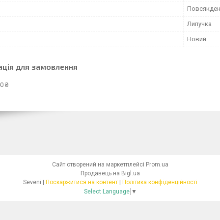
Повсякден
Липучка
Новий
ація для замовлення
0 ₴
Сайт створений на маркетплейсі
Prom.ua
Продавець на Bigl.ua
Seveni |
Поскаржитися на контент
|
Політика конфіденційності
Select Language
▼