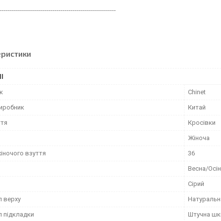
-----------------------------------------------------------
еристики
І
к
Chinet
виробник
Китай
ття
Кросівки
Жіноча
жіночого взуття
36
Весна/Осі
Сірий
л верху
Натуральн
л підкладки
Штучна шк