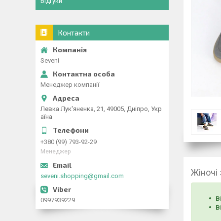
Відгуки
Контакти
Seveni
Менеджер компанії
Левка Лук'яненка, 21, 49005, Дніпро, Укр
аїна
+380 (99) 793-92-29
Менеджер
Жіночі
seveni.shopping@gmail.com
В
0997939229
В