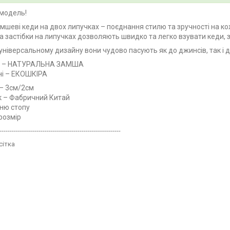
модель!
амшеві кеди на двох липучках – поєднання стилю та зручності на к
 а застібки на липучках дозволяють швидко та легко взувати кеди, 
універсальному дизайну вони чудово пасують як до джинсів, так і 
л – НАТУРАЛЬНА ЗАМША
і –
ЕКОШКІРА
– 3см/2см
 – Фабричний Китай
ню стопу
 розмір
-----------------------------------------------------------
сітка