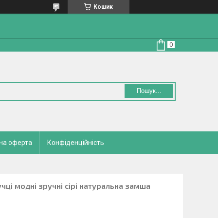
Кошик
Пошук...
на оферта
Конфіденційність
учці модні зручні сірі натуральна замша