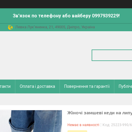
Зв'язок по телефону або вайберу 0997939229!
Левка Лук'яненка, 21, 49005, Дніпро, Україна
такти
Оплата і доставка
Повернення та гарантії
Публіч
Жіночі замшеві кеди на лип
Немає в наявності
Код:
25223-990/6