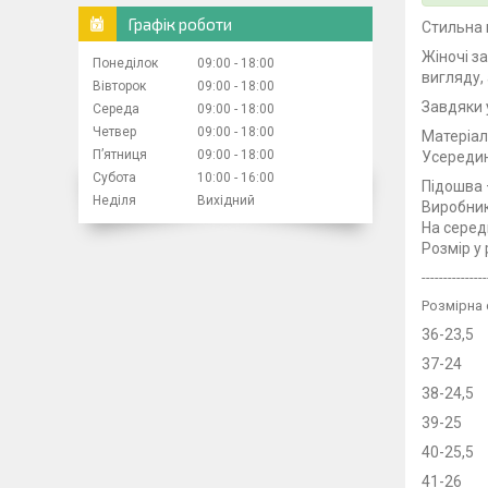
Графік роботи
Стильна 
Жіночі з
Понеділок
09:00
18:00
вигляду,
Вівторок
09:00
18:00
Завдяки 
Середа
09:00
18:00
Четвер
09:00
18:00
Матеріа
Пʼятниця
09:00
18:00
Усередин
Субота
10:00
16:00
Підошва 
Неділя
Вихідний
Виробник
На серед
Розмір у
---------------
Розмірна 
36-23,5
37-24
38-24,5
39-25
40-25,5
41-26