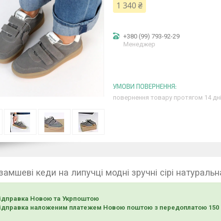
1 340 ₴
+380 (99) 793-92-29
Менеджер
повернення товару протягом 14 дн
 замшеві кеди на липучці модні зручні сірі натураль
ідправка Новою та Укрпоштою
ідправка наложеним платежем Новою поштою з передоплатою 150 