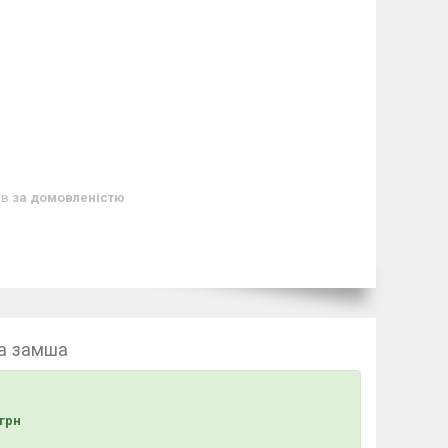
ів
за домовленістю
на замша
грн