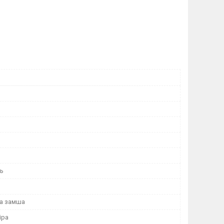
нь
а замша
іра