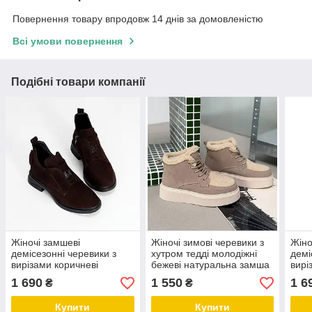
Повернення товару впродовж 14 днів за домовленістю
Всі умови повернення
Подібні товари компанії
Жіночі замшеві
Жіночі зимові черевики з
Жіно
демісезонні черевики з
хутром тедді молодіжні
демі
вирізами коричневі
бежеві натуральна замша
вирі
натуральна замша
зам
1 690
1 550
1 6
₴
₴
Купити
Купити