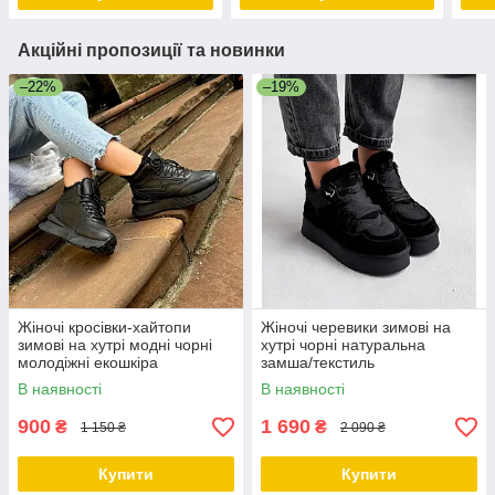
Акційні пропозиції та новинки
–22%
–19%
Жіночі кросівки-хайтопи
Жіночі черевики зимові на
зимові на хутрі модні чорні
хутрі чорні натуральна
молодіжні екошкіра
замша/текстиль
В наявності
В наявності
900
1 690
₴
₴
1 150 ₴
2 090 ₴
Купити
Купити