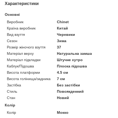
Характеристики
Основні
Виробник
Chinet
Країна виробник
Китай
Вид взуття
Черевики
Сезон
Зима
Розмір жіночого взуття
37
Матеріал верху
Натуральна замша
Матеріал підкладки
Штучне хутро
Каблук/Підошва
Плоска підошва
Висота платформи
4.5 см
Висота голінища/задника
7 см
Застібка
Без застібки
Стиль
Повсякденний
Стан
Новий
Колір
Колір
Мокко