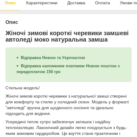
Опис
Характеристики
Доставка
Оплата
Умови п
Опис
Жіночі зимові короткі черевики замшеві
автоледі моко натуральна замша
Відправка Новою та Укрпоштою
Відправка наложеним платежем Новою поштою з
передоплатою 150 грн
Стильна модель!
Жіночі зимові короткі черевики з натуральної замші створені
для комфорту та стилю у холодний сезон. Модель у форматі
"автоледі" зручна для щоденного носіння та ідеально
підходить для водіння.
Усередині тепле хутро забезпечує затишок і надійну
теплоізоляцію. Лаконічний дизайн легко поєднується з будь-
яким зимовим гардеробом. Це взуття стане практичним і