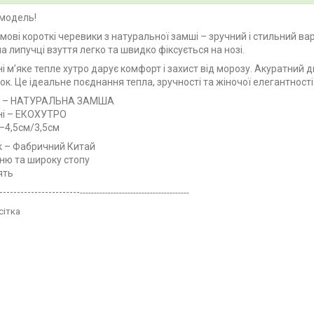
модель!
имові короткі черевики з натуральної замші – зручний і стильний ва
на липучці взуття легко та швидко фіксується на нозі.
і м’яке тепле хутро дарує комфорт і захист від морозу. Акуратний д
ок. Це ідеальне поєднання тепла, зручності та жіночої елегантності
л – НАТУРАЛЬНА ЗАМША
ні – ЕКОХУТРО
–4,5см/3,5см
 – Фабричний Китай
ню та широку стопу
ять
-----------------------
---------------------------------------
сітка