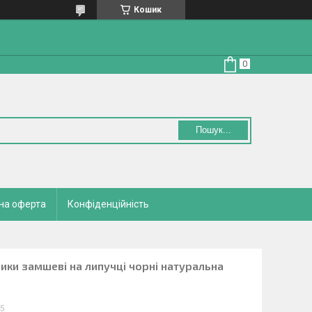
Кошик
Пошук...
на оферта
Конфіденційність
вики замшеві на липучці чорні натуральна
/5