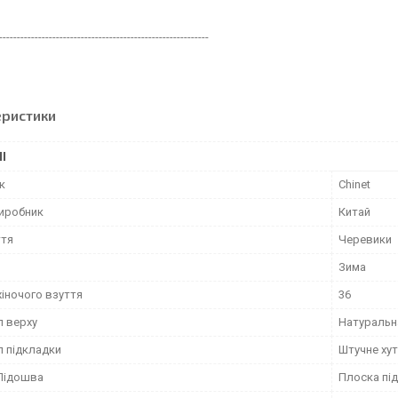
-----------------------------------------------------------
еристики
І
к
Chinet
виробник
Китай
ття
Черевики
Зима
жіночого взуття
36
л верху
Натуральн
л підкладки
Штучне ху
Підошва
Плоска пі