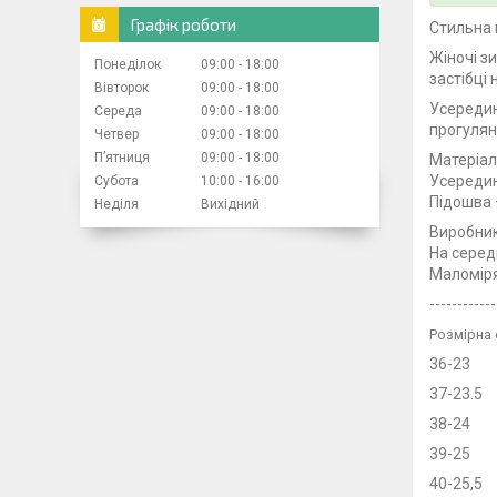
Графік роботи
Стильна 
Жіночі з
Понеділок
09:00
18:00
застібці 
Вівторок
09:00
18:00
Усередин
Середа
09:00
18:00
прогулян
Четвер
09:00
18:00
Пʼятниця
09:00
18:00
Матеріа
Усереди
Субота
10:00
16:00
Підошва 
Неділя
Вихідний
Виробник
На серед
Маломір
------------
Розмірна 
36-23
37-23.5
38-24
39-25
40-25,5