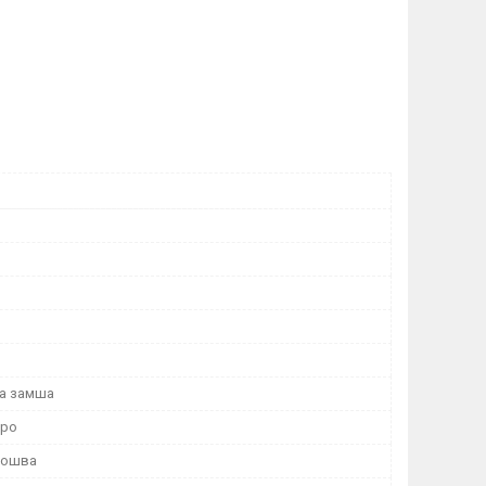
а замша
тро
дошва