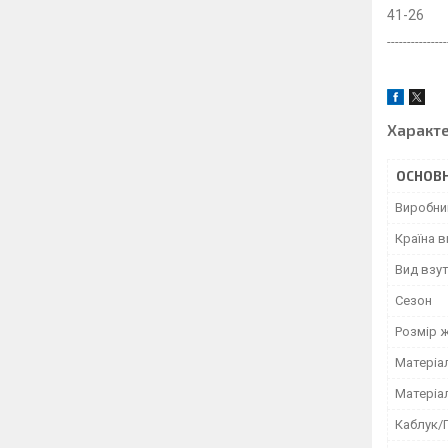
41-26
---------------
Характ
ОСНОВН
Виробни
Країна 
Вид взу
Сезон
Розмір 
Матеріа
Матеріа
Каблук/