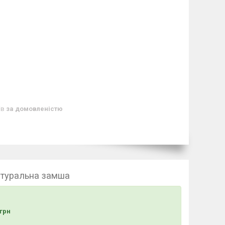
ів
за домовленістю
натуральна замша
грн