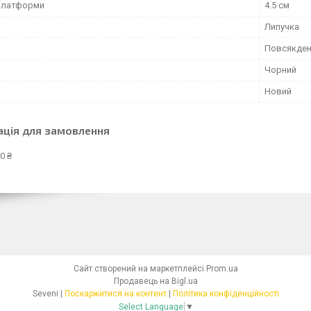
платформи
4.5 см
Липучка
Повсякден
Чорний
Новий
ація для замовлення
0 ₴
Сайт створений на маркетплейсі
Prom.ua
Продавець на Bigl.ua
Seveni |
Поскаржитися на контент
|
Політика конфіденційності
Select Language
▼