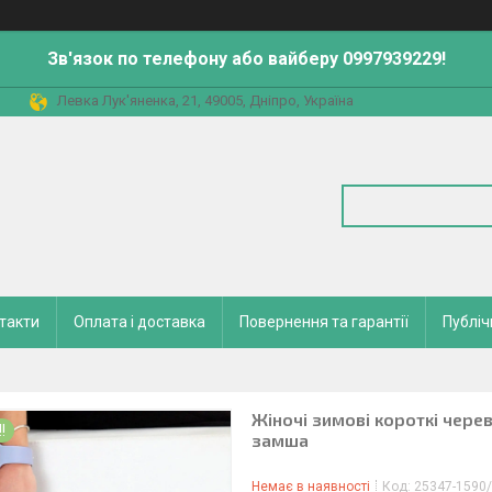
Зв'язок по телефону або вайберу 0997939229!
Левка Лук'яненка, 21, 49005, Дніпро, Україна
такти
Оплата і доставка
Повернення та гарантії
Публіч
Жіночі зимові короткі чере
!
замша
Немає в наявності
Код:
25347-1590