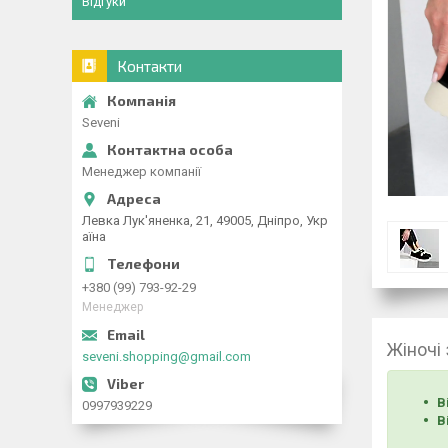
Відгуки
Контакти
Seveni
Менеджер компанії
Левка Лук'яненка, 21, 49005, Дніпро, Укр
аїна
+380 (99) 793-92-29
Менеджер
Жіночі
seveni.shopping@gmail.com
В
0997939229
В