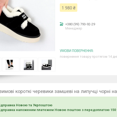
1 980 ₴
+380 (99) 793-92-29
Менеджер
повернення товару протягом 14 дн
 зимові короткі черевики замшеві на липучці чорні 
ідправка Новою та Укрпоштою
ідправка наложеним платежем Новою поштою з передоплатою 150 