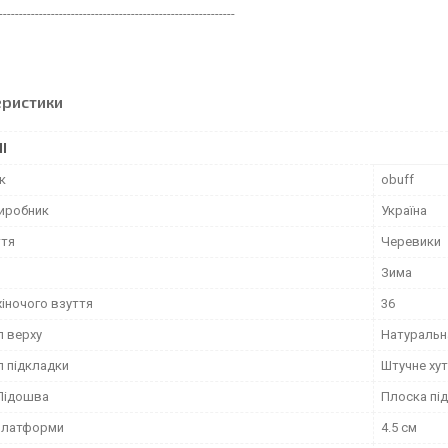
-----------------------------------------------------------
еристики
І
к
obuff
виробник
Україна
ття
Черевики
Зима
жіночого взуття
36
л верху
Натуральн
л підкладки
Штучне ху
Підошва
Плоска пі
платформи
4.5 см