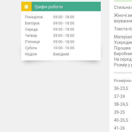
Графік роботи
Стильна 
Жіночі з
Понеділок
09:00
18:00
взування 
Вівторок
09:00
18:00
Товста п
Середа
09:00
18:00
Четвер
09:00
18:00
Матеріа
Пʼятниця
09:00
18:00
Усереди
Підошва 
Субота
10:00
16:00
Виробник
Неділя
Вихідний
На серед
Розмір у
------------
Розмірна 
36-23,5
37-24
38-24,5
39-25
40-25,5
41-26