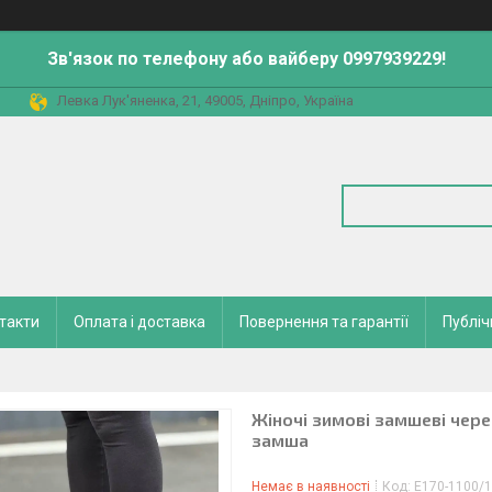
Зв'язок по телефону або вайберу 0997939229!
Левка Лук'яненка, 21, 49005, Дніпро, Україна
такти
Оплата і доставка
Повернення та гарантії
Публіч
Жіночі зимові замшеві чере
замша
Немає в наявності
Код:
E170-1100/1