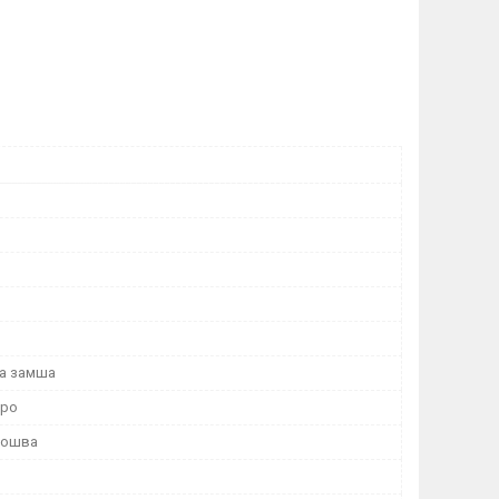
а замша
тро
дошва