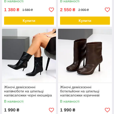
В наявності
В наявності
1 380
2 550
₴
₴
1 580 ₴
2 900 ₴
Купити
Купити
Жіночі демісезонні
Жіночі демісезонні
напівчоботи на шпильці
ботильйони на шпильці
напівсапожки чорні екошкіра
напівсапожки коричневі
екошкіра
В наявності
В наявності
1 990
1 990
₴
₴