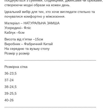
поєднуються з сукнями, спідницями, джинсами чи брюками,
створюючи модні образи на кожен день.
Ідеальний вибір для тих, хто хоче виглядати стильно та
почуватися комфортно у міжсезоння.
Матеріал – НАТУРАЛЬНА ЗАМША
Усередині– Ф
ліс
Каблук –6см
Висота від п'ятки –15см
Виробник – Фабричний Китай
На середню та вузьку стопу
Розмір у розмір
-----------------------------------
---------------------------------------
Розмірна сітка
36-23,5
37-24
38-24,5
39-25,5
40-26
--------------------------------------------------------------------------