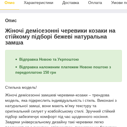
Опис
Характеристики
Доставка
Оплата
Умови п
Опис
Жіночі демісезонні черевики козаки на
стійкому підборі бежеві натуральна
замша
Відправка Новою та Укрпоштою
Відправка наложеним платежем Новою поштою з
передоплатою 150 грн
Стильна модель!
Жіночі демісезонні замшеві черевики-козаки – трендова
модель, яка підкреслить індивідуальність і стиль. Виконані з
натуральної замші, вони мають м’яку текстуру та
оригінальний силует у ковбойському стилі. Зручний стійкий
підбор забезпечує комфорт під час щоденного носіння.
Завдяки універсальному дизайну такі черевики легко