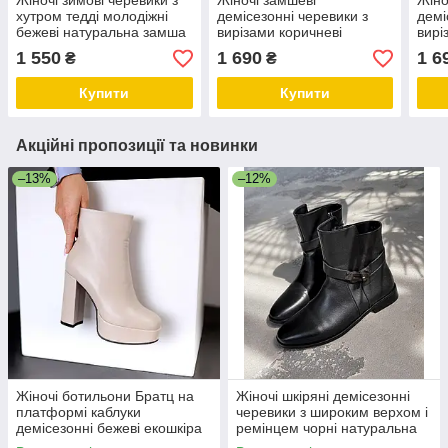
Жіночі зимові черевики з
Жіночі замшеві
Жіно
хутром тедді молодіжні
демісезонні черевики з
демі
бежеві натуральна замша
вирізами коричневі
вирі
натуральна замша
зам
1 550
1 690
1 6
₴
₴
Купити
Купити
Акційні пропозиції та новинки
–13%
–12%
Жіночі ботильони Братц на
Жіночі шкіряні демісезонні
платформі каблуки
черевики з широким верхом і
демісезонні бежеві екошкіра
ремінцем чорні натуральна
шкіра