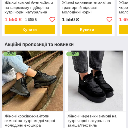
Жіночі зимові ботильйони
Жіночі черевики зимові на
Жіно
на широкому підборі на
тракторній підошві
чере
хутрі чорні натуральна
молодіжні чорні
моло
шкіра
натуральна шкіра
нату
1 550
1 550
1 6
₴
₴
1 850 ₴
Купити
Купити
Акційні пропозиції та новинки
–22%
–19%
Жіночі кросівки-хайтопи
Жіночі черевики зимові на
зимові на хутрі модні чорні
хутрі чорні натуральна
молодіжні екошкіра
замша/текстиль