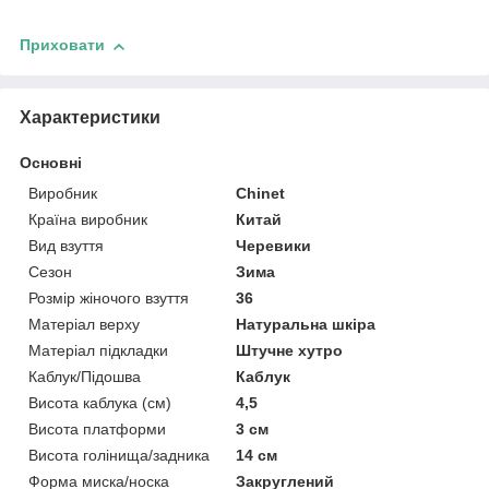
Приховати
Характеристики
Основні
Виробник
Chinet
Країна виробник
Китай
Вид взуття
Черевики
Сезон
Зима
Розмір жіночого взуття
36
Матеріал верху
Натуральна шкіра
Матеріал підкладки
Штучне хутро
Каблук/Підошва
Каблук
Висота каблука (см)
4,5
Висота платформи
3 см
Висота голінища/задника
14 см
Форма миска/носка
Закруглений