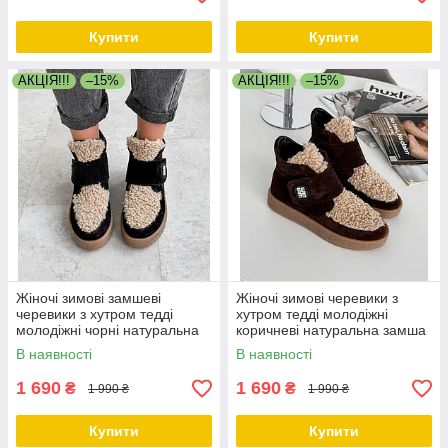
Купити
Купити
АКЦІЯ!!!
–15%
АКЦІЯ!!!
–15%
Жіночі зимові замшеві
Жіночі зимові черевики з
черевики з хутром тедді
хутром тедді молодіжні
молодіжні чорні натуральна
коричневі натуральна замша
замша
В наявності
В наявності
1 690
1 690
₴
₴
1 990 ₴
1 990 ₴
Купити
Купити