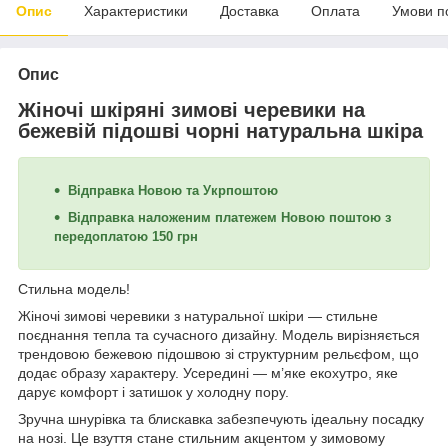
Опис
Характеристики
Доставка
Оплата
Умови п
Опис
Жіночі шкіряні зимові черевики на
бежевій підошві чорні натуральна шкіра
Відправка Новою та Укрпоштою
Відправка наложеним платежем Новою поштою з
передоплатою 150 грн
Стильна модель!
Жіночі зимові черевики з натуральної шкіри — стильне
поєднання тепла та сучасного дизайну. Модель вирізняється
трендовою бежевою підошвою зі структурним рельєфом, що
додає образу характеру. Усередині — м’яке екохутро, яке
дарує комфорт і затишок у холодну пору.
Зручна шнурівка та блискавка забезпечують ідеальну посадку
на нозі. Це взуття стане стильним акцентом у зимовому