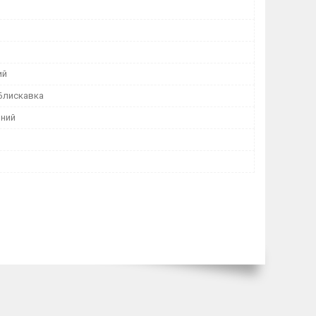
ий
 Блискавка
ний