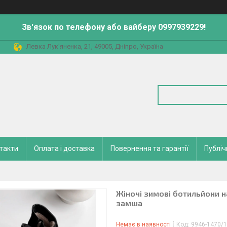
Зв'язок по телефону або вайберу 0997939229!
Левка Лук'яненка, 21, 49005, Дніпро, Україна
такти
Оплата і доставка
Повернення та гарантії
Публіч
Жіночі зимові ботильйони н
замша
Немає в наявності
Код:
9946-1470/1