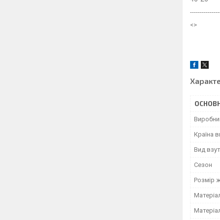
---------------
<>
Характ
ОСНОВН
Виробни
Країна 
Вид взу
Сезон
Розмір 
Матеріа
Матеріа