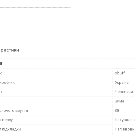
-----------------------------------------------------------
еристики
І
к
obuff
виробник
Україна
ття
Черевики
Зима
жіночого взуття
38
л верху
Натуральн
л підкладки
Напіввовн