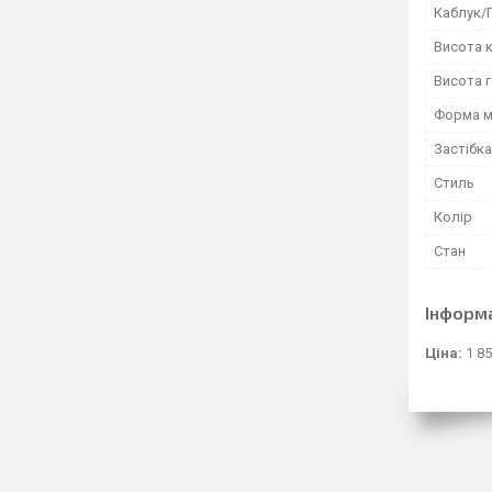
Каблук/
Висота к
Висота 
Форма м
Застібка
Стиль
Колір
Стан
Інформ
Ціна:
1 85