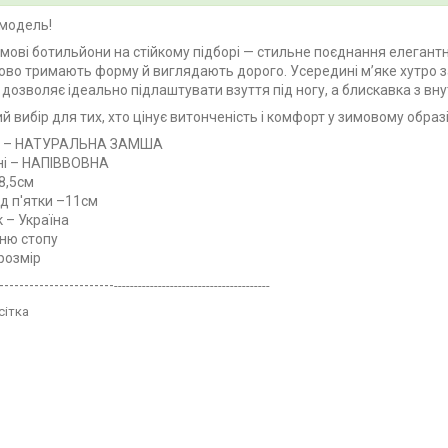
модель!
имові ботильйони на стійкому підборі — стильне поєднання елегантн
ово тримають форму й виглядають дорого. Усередині м’яке хутро за
 дозволяє ідеально підлаштувати взуття під ногу, а блискавка з вн
 вибір для тих, хто цінує витонченість і комфорт у зимовому образі
л – НАТУРАЛЬНА ЗАМША
ні – НАПІВВОВНА
8,5см
ід п'ятки –11см
 – Україна
ню стопу
 розмір
-----------------------
---------------------------------------
сітка