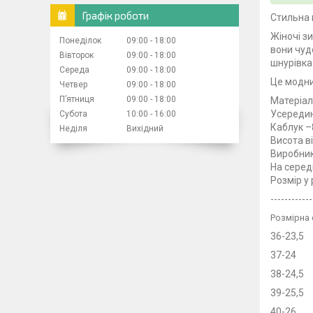
Графік роботи
Стильна 
Жіночі з
Понеділок
09:00
18:00
вони чуд
Вівторок
09:00
18:00
шнурівка
Середа
09:00
18:00
Це модний
Четвер
09:00
18:00
Пʼятниця
09:00
18:00
Матеріа
Усереди
Субота
10:00
16:00
Каблук –
Неділя
Вихідний
Висота в
Виробник
На серед
Розмір у
------------
Розмірна 
36-23,5
37-24
38-24,5
39-25,5
40-26