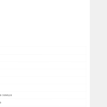
а замша
а