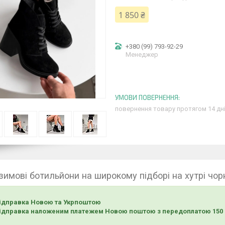
1 850 ₴
+380 (99) 793-92-29
Менеджер
повернення товару протягом 14 дн
 зимові ботильйони на широкому підборі на хутрі чо
ідправка Новою та Укрпоштою
ідправка наложеним платежем Новою поштою з передоплатою 150 