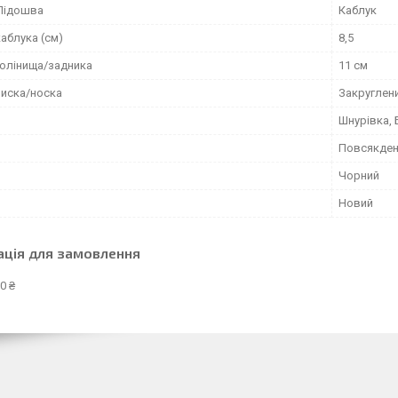
Підошва
Каблук
аблука (см)
8,5
голінища/задника
11 см
иска/носка
Закруглен
Шнурівка,
Повсякден
Чорний
Новий
ація для замовлення
0 ₴