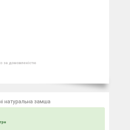
ів
за домовленістю
рні натуральна замша
грн