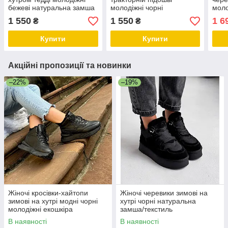
бежеві натуральна замша
молодіжні чорні
моло
натуральна шкіра
нату
1 550
1 550
1 6
₴
₴
Купити
Купити
Акційні пропозиції та новинки
–22%
–19%
Жіночі кросівки-хайтопи
Жіночі черевики зимові на
зимові на хутрі модні чорні
хутрі чорні натуральна
молодіжні екошкіра
замша/текстиль
В наявності
В наявності