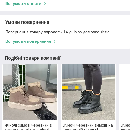
Всі умови оплати
Умови повернення
Повернення товару впродовж 14 днів за домовленістю
Всі умови повернення
Подібні товари компанії
Жіночі зимові черевики з
Жіночі черевики зимові на
Жіно
хутром тедді молодіжні
тракторній підошві
чере