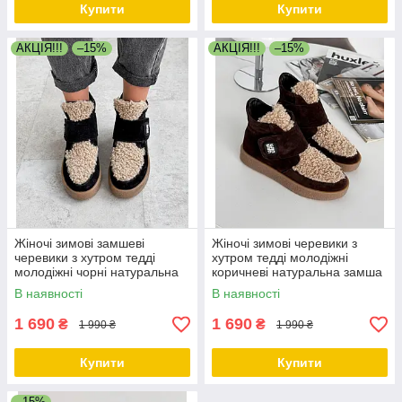
Купити
Купити
АКЦІЯ!!!
–15%
АКЦІЯ!!!
–15%
Жіночі зимові замшеві
Жіночі зимові черевики з
черевики з хутром тедді
хутром тедді молодіжні
молодіжні чорні натуральна
коричневі натуральна замша
замша
В наявності
В наявності
1 690
1 690
₴
₴
1 990 ₴
1 990 ₴
Купити
Купити
–15%