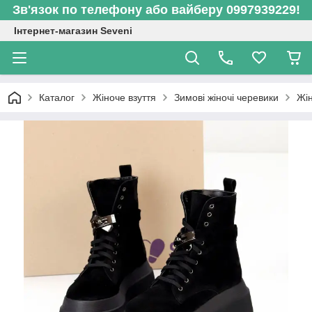
Зв'язок по телефону або вайберу 0997939229!
Інтернет-магазин Seveni
Каталог
Жіноче взуття
Зимові жіночі черевики
Жін