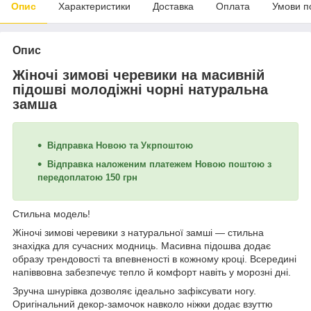
Опис
Характеристики
Доставка
Оплата
Умови п
Опис
Жіночі зимові черевики на масивній
підошві молодіжні чорні натуральна
замша
Відправка Новою та Укрпоштою
Відправка наложеним платежем Новою поштою з
передоплатою 150 грн
Стильна модель!
Жіночі зимові черевики з натуральної замші — стильна
знахідка для сучасних модниць. Масивна підошва додає
образу трендовості та впевненості в кожному кроці. Всередині
напіввовна забезпечує тепло й комфорт навіть у морозні дні.
Зручна шнурівка дозволяє ідеально зафіксувати ногу.
Оригінальний декор-замочок навколо ніжки додає взуттю