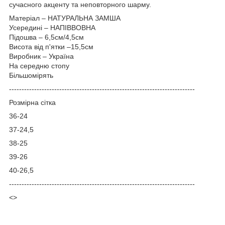
сучасного акценту та неповторного шарму.
Матеріал – НАТУРАЛЬНА ЗАМША
Усередині – НАПІВВОВНА
Підошва – 6,5см/4,5см
Висота від п'ятки –15,5см
Виробник – Україна
На середню стопу
Більшомірять
-----------------------------------
---------------------------------------
Розмірна сітка
36-24
37-24,5
38-25
39-26
40-26,5
--------------------------------------------------------------------------
<>