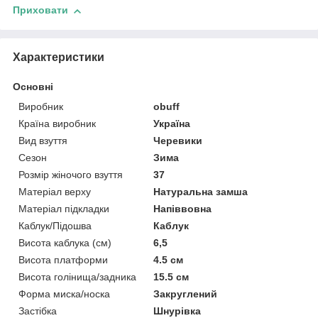
Приховати
Характеристики
Основні
Виробник
obuff
Країна виробник
Україна
Вид взуття
Черевики
Сезон
Зима
Розмір жіночого взуття
37
Матеріал верху
Натуральна замша
Матеріал підкладки
Напіввовна
Каблук/Підошва
Каблук
Висота каблука (см)
6,5
Висота платформи
4.5 см
Висота голінища/задника
15.5 см
Форма миска/носка
Закруглений
Застібка
Шнурівка