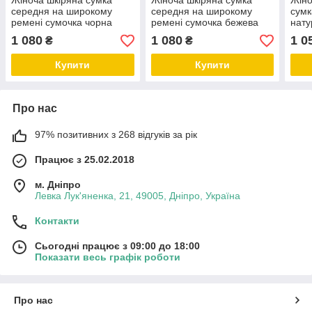
Жіноча шкіряна сумка
Жіноча шкіряна сумка
Жіно
середня на широкому
середня на широкому
сумк
ремені сумочка чорна
ремені сумочка бежева
нату
натуральна шкіра
натуральна шкіра
зам
1 080
1 080
1 0
₴
₴
Купити
Купити
Про нас
97% позитивних з 268 відгуків за рік
Працює з 25.02.2018
м. Дніпро
Левка Лук'яненка, 21, 49005, Дніпро, Україна
Контакти
Сьогодні працює з 09:00 до 18:00
Показати весь графік роботи
Про нас