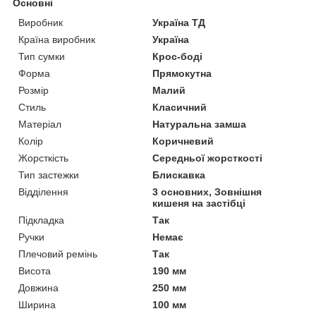
Основні
Виробник
Україна ТД
Країна виробник
Україна
Тип сумки
Крос-боді
Форма
Прямокутна
Розмір
Малий
Стиль
Класичний
Матеріал
Натуральна замша
Колір
Коричневий
Жорсткість
Середньої жорсткості
Тип застежки
Блискавка
Відділення
3 основних, Зовнішня
кишеня на застібці
Підкладка
Так
Ручки
Немає
Плечовий ремінь
Так
Висота
190 мм
Довжина
250 мм
Ширина
100 мм