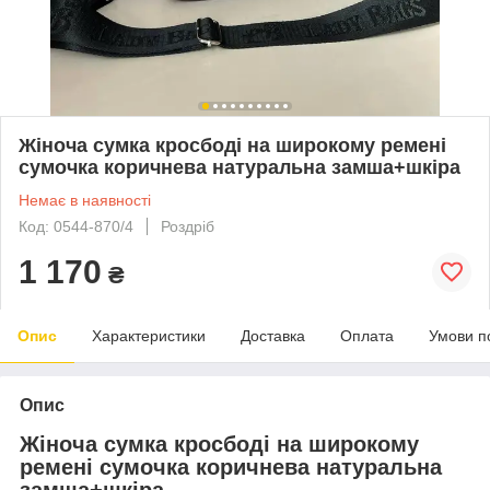
Жіноча сумка кросбоді на широкому ремені
сумочка коричнева натуральна замша+шкіра
Немає в наявності
Код: 0544-870/4
Роздріб
1 170
₴
Опис
Характеристики
Доставка
Оплата
Умови п
Опис
Жіноча сумка кросбоді на широкому
ремені сумочка коричнева натуральна
замша+шкіра